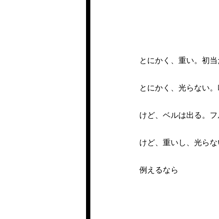
とにかく、重い。初当
とにかく、光らない。
けど、ベルは出る。フ
けど、重いし、光らな
例えるなら