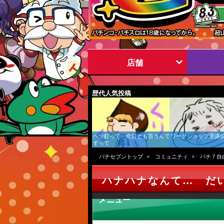
店舗
歴代人気投稿
ヘソ釘って、命釘とも言うんで
ワークショップ受講
すって
パチセブントップ
コミュニティ
パチ７自
ハナハナなんて… だ
メニュー