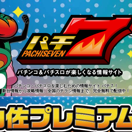
パチンコ・パチスロを楽しむための情報サイト パチ７！
新台情報から攻略情報、全国のチラシ情報まで、完全無料で配信中！