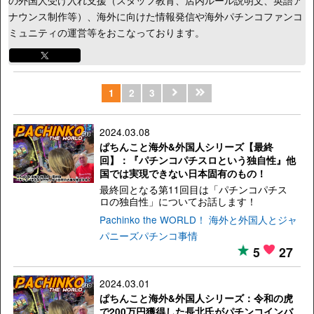
ナウンス制作等）、海外に向けた情報発信や海外パチンコファンコ
ミュニティの運営等をおこなっております。
1
2
3
2024.03.08
ぱちんこと海外&外国人シリーズ【最終
回】：『パチンコパチスロという独自性』他
国では実現できない日本固有のもの！
最終回となる第11回目は「パチンコパチス
ロの独自性」についてお話します！
Pachinko the WORLD！ 海外と外国人とジャ
パニーズパチンコ事情
5
27
2024.03.01
ぱちんこと海外&外国人シリーズ：令和の虎
で200万円獲得した長北氏がパチンコインバ