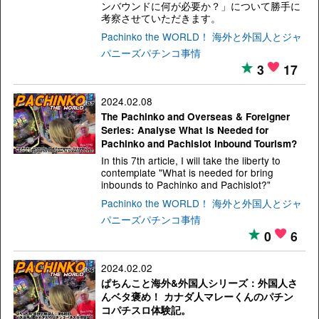
ンバウンドに何が必要か？」について勝手に
考察させていただきます。
Pachinko the WORLD！ 海外と外国人とジャ
パニーズパチンコ事情
3
17
2024.02.08
The Pachinko and Overseas & Foreigner
Series: Analyse What is Needed for
Pachinko and Pachislot Inbound Tourism?
In this 7th article, I will take the liberty to
contemplate "What is needed for bring
inbounds to Pachinko and Pachislot?"
Pachinko the WORLD！ 海外と外国人とジャ
パニーズパチンコ事情
0
6
2024.02.02
ぱちんこと海外&外国人シリーズ：外国人さ
んベタ褒め！ カナダ人マレーくんのパチン
コパチスロ体験記。