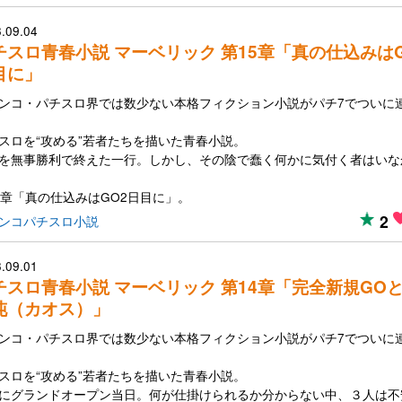
.09.04
チスロ青春小説 マーベリック 第15章「真の仕込みはG
目に」
ンコ・パチスロ界では数少ない本格フィクション小説がパチ7でついに
スロを“攻める”若者たちを描いた青春小説。
を無事勝利で終えた一行。しかし、その陰で蠢く何かに気付く者はいな
5章「真の仕込みはGO2日目に」。
2
ンコパチスロ小説
.09.01
チスロ青春小説 マーベリック 第14章「完全新規GO
沌（カオス）」
ンコ・パチスロ界では数少ない本格フィクション小説がパチ7でついに
スロを“攻める”若者たちを描いた青春小説。
にグランドオープン当日。何が仕掛けられるか分からない中、３人は不