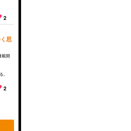
2
巻く思
連載開
る。
2