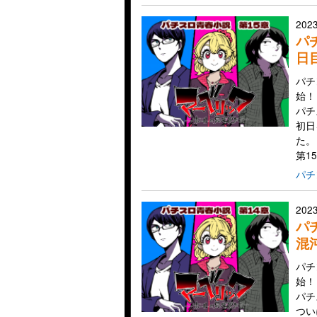
2023
パ
日
パチ
始！
パチ
初日
た。
第1
パチ
2023
パ
混
パチ
始！
パチ
つい