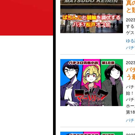
真
と
20
する
ゲス
ゆる
パチ
2023
パ
う
パチ
始！
パチ
ホー
第1
パチ
2023