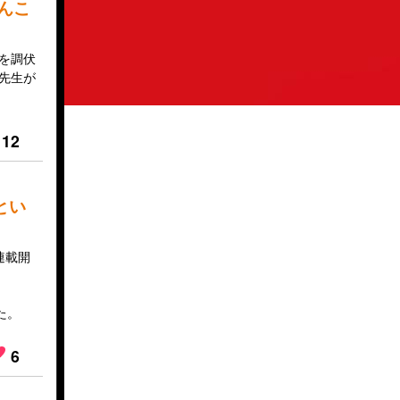
んこ
輪を調伏
先生が
12
とい
連載開
た。
6