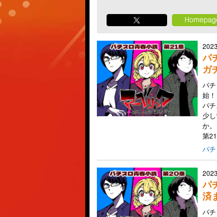
2023
パ
ガ
パチ
始！
パチ
少し
か。
第2
パチ
2023
パ
済
パチ