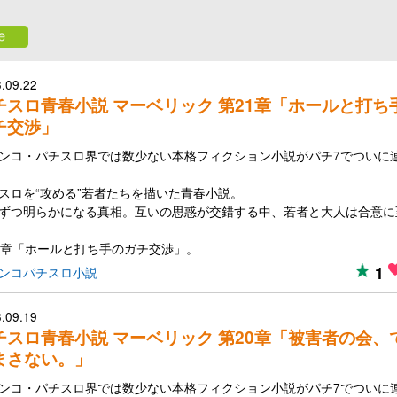
.09.22
チスロ青春小説 マーベリック 第21章「ホールと打ち
チ交渉」
ンコ・パチスロ界では数少ない本格フィクション小説がパチ7でついに
スロを“攻める”若者たちを描いた青春小説。
ずつ明らかになる真相。互いの思惑が交錯する中、若者と大人は合意に
1章「ホールと打ち手のガチ交渉」。
1
ンコパチスロ小説
.09.19
チスロ青春小説 マーベリック 第20章「被害者の会、
まさない。」
ンコ・パチスロ界では数少ない本格フィクション小説がパチ7でついに