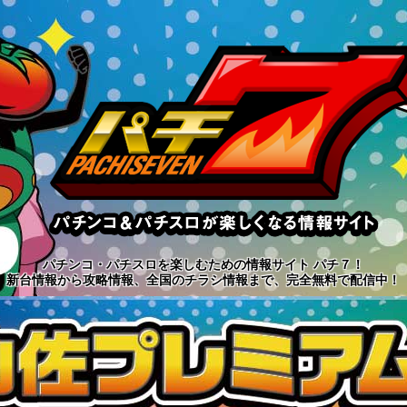
パチンコ・パチスロを楽しむための情報サイト パチ７！
新台情報から攻略情報、全国のチラシ情報まで、完全無料で配信中！