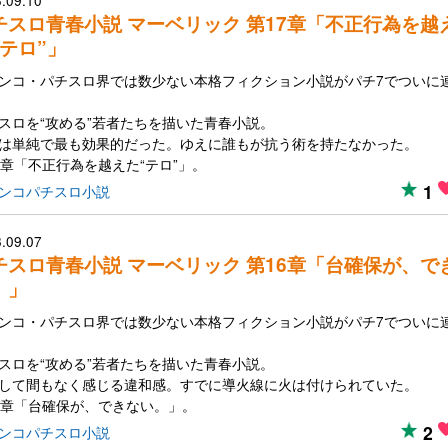
チスロ青春小説 マーベリック 第17章「不正行為を越
“テロ”」
ンコ・パチスロ界では数少ない本格フィクション小説がパチ7でついに
スロを“攻める”若者たちを描いた青春小説。
は単純で最も効果的だった。ゆえに誰もが抗う術を持たなかった。
7章「不正行為を越えた“テロ”」。
1
ンコパチスロ小説
.09.07
チスロ青春小説 マーベリック 第16章「台確保が、で
。」
ンコ・パチスロ界では数少ない本格フィクション小説がパチ7でついに
スロを“攻める”若者たちを描いた青春小説。
して間もなく感じる違和感。すでに導火線に火は付けられていた。
6章「台確保が、できない。」。
2
ンコパチスロ小説