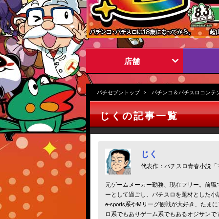
店舗
パチセブントップ
パチンコ＆パチスロコンテ
じくの記事一覧
じく
代表作：パチスロ青春小説「
元ゲームメーカー勤務、現在フリー。前職
ーとして過ごし、パチスロを題材とした小
e-sports系やMリーグ観戦が大好き、た
ロ系でもありゲーム系でもあるオジサンで