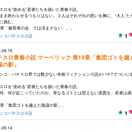
スロを“攻める”若者たちを描いた青春小説。
まま終わらせるつもりはない。３人はそれぞれの思いを胸に、“大人”た
に挑む。
0章「被害者の会、では済まさない。」。
1
ンコパチスロ小説
.09.16
チスロ青春小説 マーベリック 第19章「集団ゴトを越
謀の影」
ンコ・パチスロ界では数少ない本格フィクション小説がパチ7でついに
スロを“攻める”若者たちを描いた青春小説。
時、何が起こっていたのか。単なるゴトとは思えない意図を、若者は感
9章「集団ゴトを越えた陰謀の影」。
1
ンコパチスロ小説
.09.14