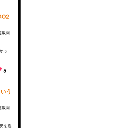
O2
連載開
かっ
5
という
連載開
安を抱