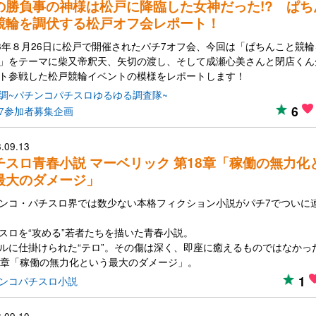
の勝負事の神様は松戸に降臨した女神だった!? ぱち
競輪を調伏する松戸オフ会レポート！
23年８月26日に松戸で開催されたパチ7オフ会、今回は「ぱちんこと競
」をテーマに柴又帝釈天、矢切の渡し、そして成瀬心美さんと閉店くん
ト参戦した松戸競輪イベントの模様をレポートします！
調~パチンコパチスロゆるゆる調査隊~
6
7参加者募集企画
.09.13
チスロ青春小説 マーベリック 第18章「稼働の無力化
最大のダメージ」
ンコ・パチスロ界では数少ない本格フィクション小説がパチ7でついに
スロを“攻める”若者たちを描いた青春小説。
ルに仕掛けられた“テロ”。その傷は深く、即座に癒えるものではなかっ
8章「稼働の無力化という最大のダメージ」。
1
ンコパチスロ小説
.09.10