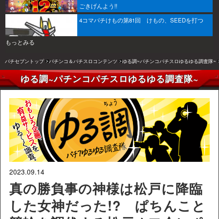
ごきげんよう!!
4コマパチけもの第81回 けもの、SEEDを打つ
もっとみる
パチセブントップ
パチンコ＆パチスロコンテンツ
ゆる調~パチンコパチスロゆるゆる調査隊~
ゆる調~パチンコパチスロゆるゆる調査隊~
2023.09.14
真の勝負事の神様は松戸に降臨
した女神だった!? ぱちんこと