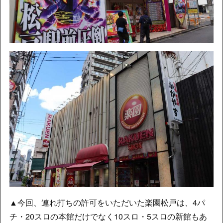
▲今回、連れ打ちの許可をいただいた楽園松戸は、4パ
チ・20スロの本館だけでなく10スロ・5スロの新館もあ