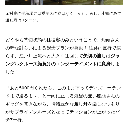
▲対岸の発着場には乗船客の姿はなく、かわいらしい小鴨のみで
渡し舟はUターン。
どうやら貸切状態の往復客のみということで、船頭さん
の粋な計らいによる観光プランが発動！ 往路は直行で戻
らず、江戸川上流へと大きく迂回して
矢切の渡しはジャ
ングルクルーズ顔負けのエンターテイメントに変身
しま
した！
「あと5000円くれたら、このまま下ってディズニーラン
ドまで送るよ～」と一向に止まる気配の無い船頭さんの
ギャグを聞きながら、情緒豊かな渡し舟を楽しむつもり
がサプライズクルーズとなってテンションが上がったパ
チ7一行。