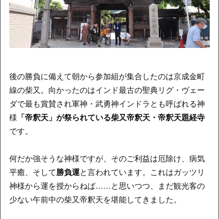
後の勝負に備えて朝から参加組が集合したのは京成金町
線の柴又。向かったのはインド最古の聖典リグ・ヴェー
ダで最も賞賛され軍神・武勇神インドラとも呼ばれる神
様
「帝釈天」が祭られている柴又帝釈天・帝釈天題経寺
です。
何だか強そうな神様ですが、そのご利益は厄除け、病気
平癒、そして
勝負運
と言われています。これはガッツリ
神様から運を授からねば……と思いつつ、まだ観光客の
少ない午前中の柴又帝釈天を堪能してきました。