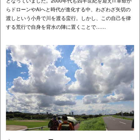
となっていました。2000年代も四半世紀を迎えIT革命か
らドローンやAIへと時代が進化する中、わざわざ矢切の
渡しという小舟で川を渡る蛮行。しかし、この自己を律
する荒行で自身を背水の陣に置くことで……