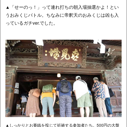
▲「せーのっ！」って連れ打ちの朝入場抽選かよ！とい
うおみくじバトル。ちなみに帝釈天のおみくじは凶も入
っているガチver.でした。
▲しっかりとお賽銭を投じて祈祷する参加者たち。500円の大盤