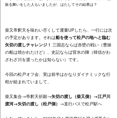
振る舞いをした人もいましたが、はたしてその結果は？
柴又帝釈天を味わい尽くして運量UPしたら、一行には次
の予定があります。それは
船を使って松戸の地へと臨む
矢切の渡しチャレンジ！
三国志ならば赤壁の戦い（曹操
の船は焼かれたけど）、史記ならば背水の陣（韓信がわ
ざわざ川を渡ったかは知らない）です。
今回の松戸オフ会、実は前半はかなりダイナミックな行
程が組まれていまして、
柴又集合→帝釈天祈願→
矢切の渡し（柴又側）→江戸川
渡河→矢切の渡し（松戸側）
→直行バスで松戸駅へ