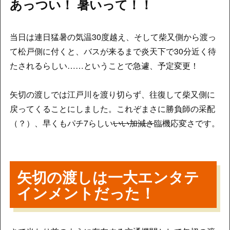
あっつい！ 暑いって！！
当日は連日猛暑の気温30度越え、そして柴又側から渡っ
て松戸側に付くと、バスが来るまで炎天下で30分近く待
たされるらしい……ということで急遽、予定変更！
矢切の渡しでは江戸川を渡り切らず、往復して柴又側に
戻ってくることにしました。これぞまさに勝負師の采配
（？）、早くもパチ7らしい
いい加減さ
臨機応変さです。
矢切の渡しは一大エンタテ
インメントだった！