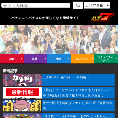
パチンコ・パチスロが楽しくなる情報サイト
コミュニティ
店舗
取材
機種
コンテンツ
ログイン
新着記事
カタギリQ 第12話 〜特別編〜
【最新】パチンコ パチスロ新台導入日スケジュー
ル (8/8更新)｜新台情報 & 噂まとめをお届け
脱サラ回胴漫画家 ダンナくん 第378回「真夏の奇
跡」
8月7日でパチ7は12周年!! おめでとうありがとう