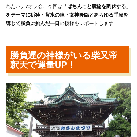
れたパチ7オフ会、今回は
「ぱちんこと競輪を調伏する」
をテーマに祈祷・背水の陣・女神降臨とあらゆる手段を
講じて勝負に挑んだ一日
の模様をレポートします！
勝負運の神様がいる柴又帝
釈天で運量UP！