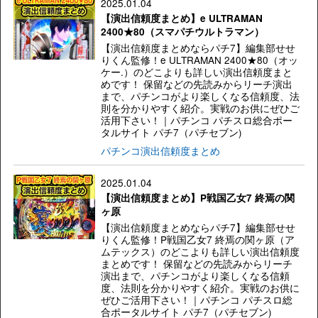
2025.01.04
【演出信頼度まとめ】e ULTRAMAN
2400★80（スマパチウルトラマン）
【演出信頼度まとめならパチ7】編集部せせ
りくん監修！e ULTRAMAN 2400★80（オッ
ケー.）のどこよりも詳しい演出信頼度まと
めです！ 保留などの先読みからリーチ演出
まで、パチンコがより楽しくなる信頼度、法
則を分かりやすく紹介。実戦のお供にぜひご
活用下さい！｜パチンコ パチスロ総合ポー
タルサイト パチ7（パチセブン)
パチンコ演出信頼度まとめ
2025.01.04
【演出信頼度まとめ】P戦国乙女7 終焉の関
ヶ原
【演出信頼度まとめならパチ7】編集部せせ
りくん監修！P戦国乙女7 終焉の関ヶ原（ア
ムテックス）のどこよりも詳しい演出信頼度
まとめです！ 保留などの先読みからリーチ
演出まで、パチンコがより楽しくなる信頼
度、法則を分かりやすく紹介。実戦のお供に
ぜひご活用下さい！｜パチンコ パチスロ総
合ポータルサイト パチ7（パチセブン)