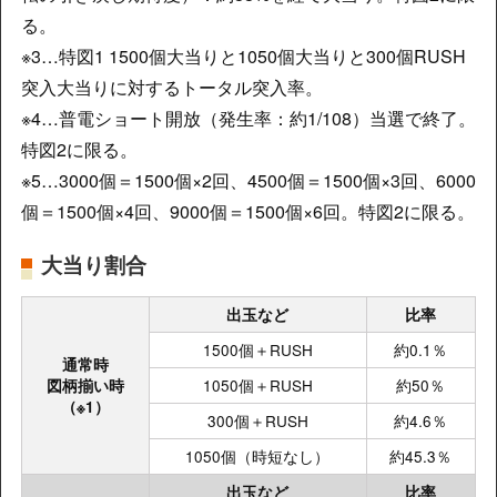
る。
※3…特図1 1500個大当りと1050個大当りと300個RUSH
突入大当りに対するトータル突入率。
※4…普電ショート開放（発生率：約1/108）当選で終了。
特図2に限る。
※5…3000個＝1500個×2回、4500個＝1500個×3回、6000
個＝1500個×4回、9000個＝1500個×6回。特図2に限る。
大当り割合
出玉など
比率
1500個＋RUSH
約0.1％
通常時
1050個＋RUSH
約50％
図柄揃い時
（※1）
300個＋RUSH
約4.6％
1050個（時短なし）
約45.3％
出玉など
比率