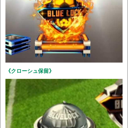
《クローシュ保留》