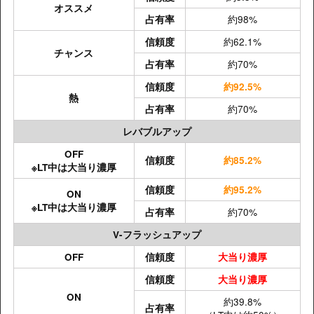
オススメ
約98%
占有率
約62.1%
信頼度
チャンス
約70%
占有率
信頼度
約92.5%
熱
約70%
占有率
レバブルアップ
OFF
信頼度
約
85.2%
※LT中は大当り濃厚
信頼度
約
95.2%
ON
※LT中は大当り濃厚
約70%
占有率
V-フラッシュアップ
OFF
信頼度
大当り濃厚
信頼度
大当り濃厚
ON
約39.8%
占有率