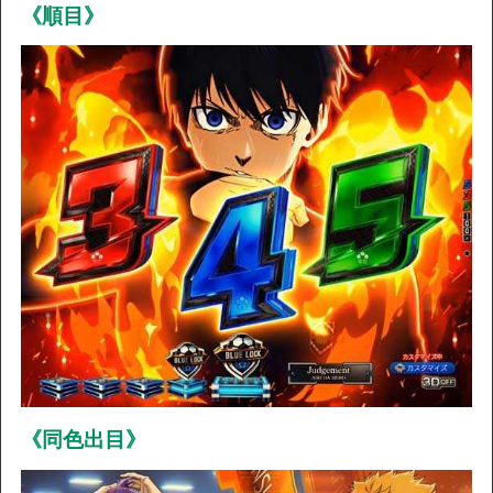
《順目》
《同色出目》