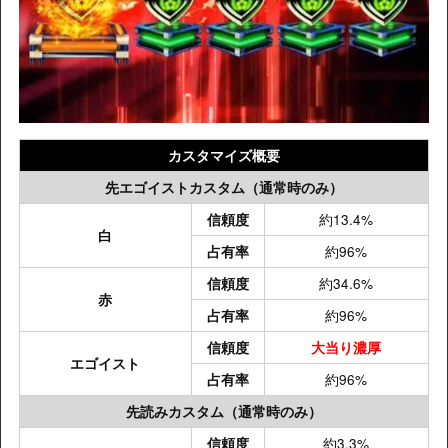
カスタマイズ概要
先エゴイストカスタム（通常時のみ）
約13.4%
信頼度
白
約96%
占有率
約34.6%
信頼度
赤
約96%
占有率
信頼度
大当り濃厚
エゴイスト
約96%
占有率
先読みカスタム
（通常時のみ）
約3.3%
信頼度