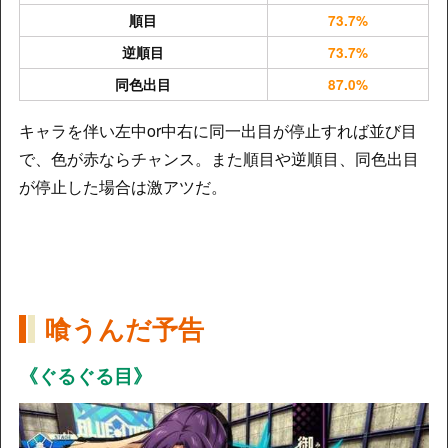
順目
73.7%
逆順目
73.7%
同色出目
87.0%
キャラを伴い左中or中右に同一出目が停止すれば並び目
で、色が赤ならチャンス。また順目や逆順目、同色出目
が停止した場合は激アツだ。
喰うんだ予告
《ぐるぐる目》