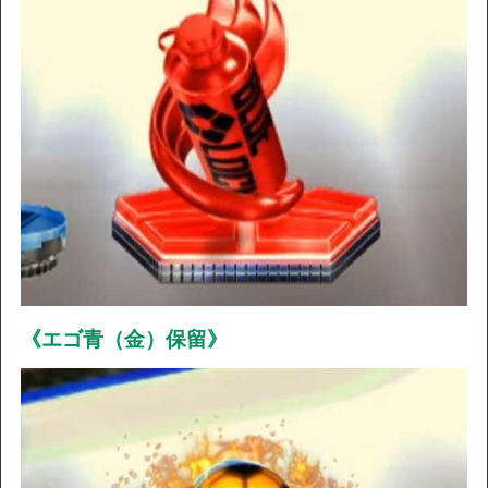
《エゴ青（金）保留》