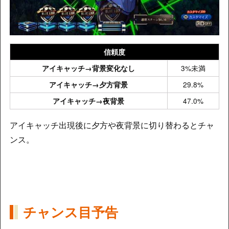
信頼度
3%未満
アイキャッチ→背景変化なし
29.8%
アイキャッチ→夕方背景
47.0%
アイキャッチ→夜背景
アイキャッチ出現後に夕方や夜背景に切り替わるとチャ
ンス。
チャンス目予告