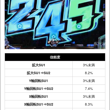
信頼度
3%未満
拡大SU1
8.2%
拡大SU1⇒SU2
3%未満
Y軸回転SU1
7.4%
Y軸回転SU1⇒SU2
3%未満
X軸回転SU1
8.3%
X軸回転SU1⇒SU2