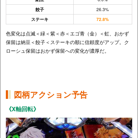
26.3%
餃子
ステーキ
72.8%
色変化は点滅＜緑＜紫＜赤＜エゴ青（金）＜虹、おかず
保留は納豆＜餃子＜ステーキの順に信頼度がアップ。ク
ローシュ保留はおかず保留への変化が濃厚だ。
図柄アクション予告
《X軸回転》