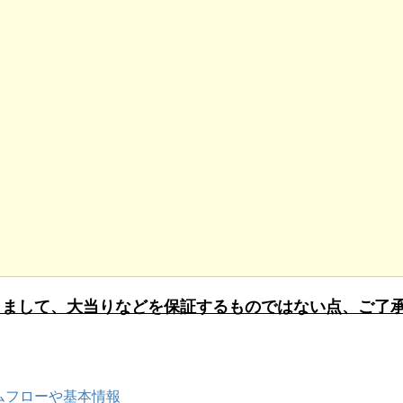
しまして、大当りなどを保証するものではない点、ご了
ムフローや基本情報