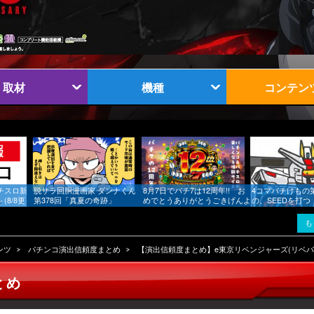
取材
機種
コンテン
チスロ新
脱サラ回胴漫画家 ダンナくん
8月7日でパチ7は12周年!! お
4コマパチけもの
(8/8更
第378回「真夏の奇跡」
めでとうありがとうごきげんよ
の、SEEDを打つ
まとめをお
う!!
も
ンツ
パチンコ演出信頼度まとめ
【演出信頼度まとめ】e東京リベンジャーズ(リベパ
とめ