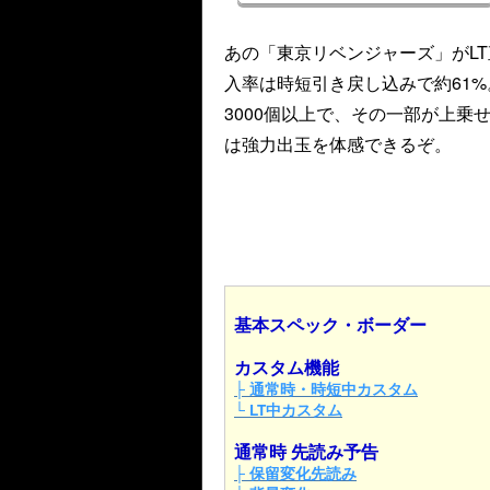
あの「東京リベンジャーズ」がLT直
入率は時短引き戻し込みで約61%
3000個以上で、その一部が上乗せ
は強力出玉を体感できるぞ。
基本スペック・ボーダー
カスタム機能
├ 通常時・時短中カスタム
└ LT中カスタム
通常時 先読み予告
├ 保留変化先読み