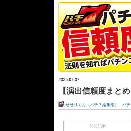
2025.07.07
【演出信頼度まとめ
せせりくん（パチ７編集部）
パチ
前の記事