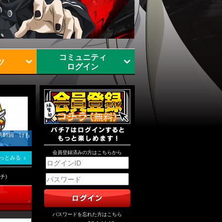
コミュニティ
ツ
ログイン
第81回 けも
会員登録済みの方はこちらから
っとみる
チ)
パスワードを忘れた方はこちら