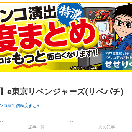
】e東京リベンジャーズ(リベパチ)
ンコ演出信頼度まとめ
記事一覧
次の記事