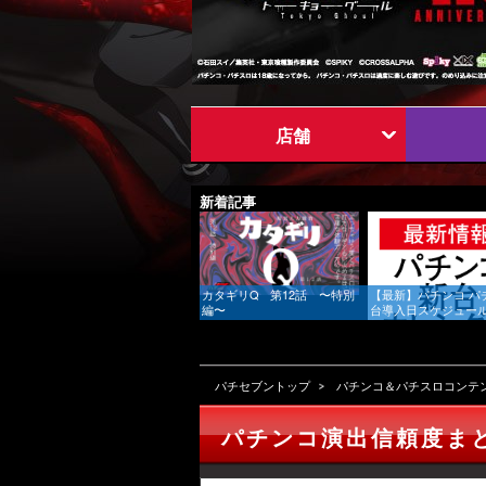
店舗
新着記事
カタギリQ 第12話 〜特別
【最新】パチンコ パ
編〜
台導入日スケジュール 
新)｜新台情報 & 噂
届け
パチセブントップ
パチンコ＆パチスロコンテ
パチンコ演出信頼度ま