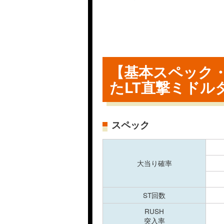
【基本スペック・
たLT直撃ミドル
スペック
大当り確率
ST回数
RUSH
突入率