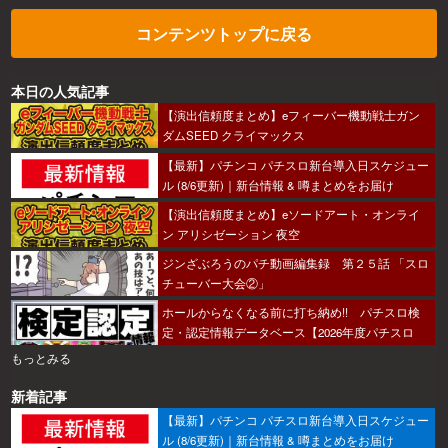
コンテンツトップに戻る
本日の人気記事
【演出信頼度まとめ】eフィーバー機動戦士ガン
ダムSEED クライマックス
【最新】パチンコ パチスロ新台導入日スケジュー
ル (8/6更新)｜新台情報 & 噂まとめをお届け
【演出信頼度まとめ】eソードアート・オンライ
ン アリシゼーション 夜空
ジンざぶろうのパチ動画編集録 第２５話 「スロ
チューバー大会②」
ホールからなくなる前に打ち納め!! パチスロ検
定・認定情報データベース【2026年度パチスロ
版】
もっとみる
新着記事
【最新】パチンコ パチスロ新台導入日スケジュー
ル (8/6更新)｜新台情報 & 噂まとめをお届け