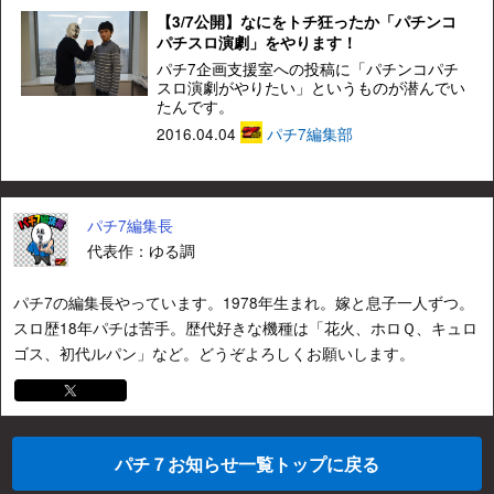
【3/7公開】なにをトチ狂ったか「パチンコ
パチスロ演劇」をやります！
パチ7企画支援室への投稿に「パチンコパチ
スロ演劇がやりたい」というものが潜んでい
たんです。
2016.04.04
パチ7編集部
パチ7編集長
代表作：ゆる調
パチ7の編集長やっています。1978年生まれ。嫁と息子一人ずつ。
スロ歴18年パチは苦手。歴代好きな機種は「花火、ホロＱ、キュロ
ゴス、初代ルパン」など。どうぞよろしくお願いします。
パチ７お知らせ一覧トップに戻る