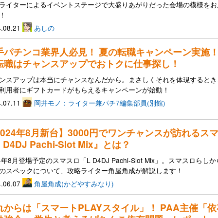
ライターによるイベントステージで大盛りあがりだった会場の模様をお
！
4.08.21
あしの
手パチンコ業界人必見！ 夏の転職キャンペーン実施！
転職はチャンスアップでおトクに仕事探し！
ンスアップは本当にチャンスなんだから。まさしくそれを体現するとき
利用者にギフトカードがもらえるキャンペーンが始動！
4.07.11
岡井モノ：ライター兼パチ7編集部員(別館)
2024年8月新台】3000円でワンチャンスが訪れるス
 D4DJ Pachi-Slot Mix』とは？
24年8月登場予定のスマスロ「L D4DJ Pachi-Slot Mix」。スマスロらし
のスペックについて、攻略ライター角屋角成が解説します！
4.06.07
角屋角成(かどやすみなり)
れからは「スマートPLAYスタイル」！ PAA主催「