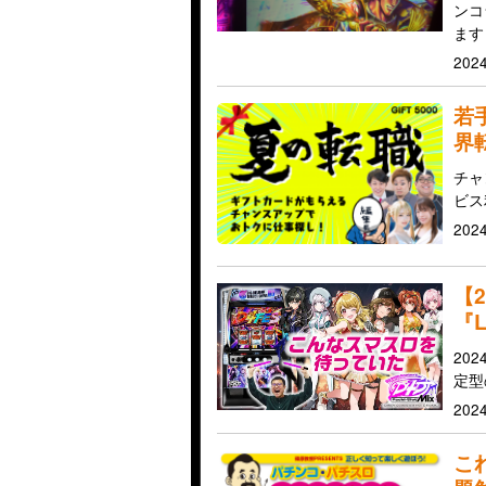
ンコ
ます
202
若
界
チャ
ビス
202
【
『L
20
定型
202
こ