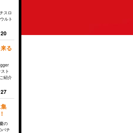
パチスロ
、ウルト
20
出来る
ger
ナスト
ご紹介
27
に集
！
慶の
のパチ