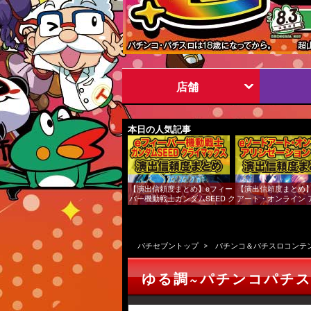
店舗
本日の人気記事
【演出信頼度まとめ】eフィー
【演出信頼度まとめ】
バー機動戦士ガンダムSEED ク
アート・オンライン 
ライマックス
ーション 夜空
パチセブントップ
パチンコ＆パチスロコンテ
ゆる調~パチンコパチ