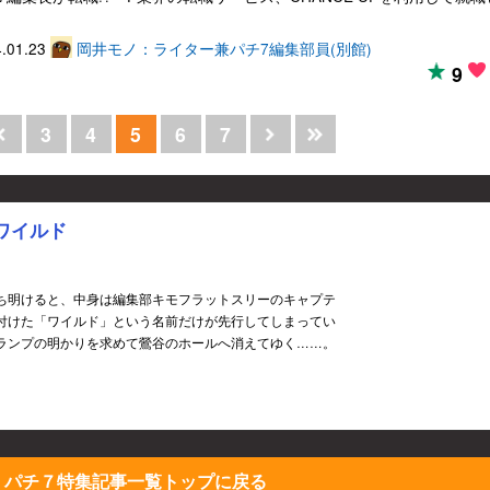
4.01.23
岡井モノ：ライター兼パチ7編集部員(別館)
9
3
4
5
6
7
ワイルド
ち明けると、中身は編集部キモフラットスリーのキャプテ
付けた「ワイルド」という名前だけが先行してしまってい
Oランプの明かりを求めて鶯谷のホールへ消えてゆく……。
パチ７特集記事一覧トップに戻る