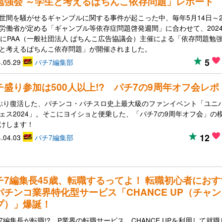
勉強会 ～学生と考えるぱちんこ依存問題」レポート
世間を騒がせるギャンブルに関する事件が起こった中、毎年5月14日～2
労働省が定める「ギャンブル等依存症問題啓発週間」に合わせて、2024
日にPAA（一般社団法人 ぱちんこ広告協議会）主催による「依存問題勉強
と考えるぱちんこ依存問題」が開催されました。
5
4.05.29
パチ7編集部
チ盛り参加は500人以上!? パチ7の9周年オフ会レポ
ぶり復活した、パチンコ・パチスロ史上最大級のファンイベント「ユニ
ェス2024」。そこにヨイショと便乗した、「パチ7の9周年オフ会」の
けします！
12
4.04.03
パチ7編集部
チ7編集長45歳、転職するってよ！ 転職初心者におす
パチンコ業界特化型サービス「CHANCE UP（チャ
プ）」爆誕！
7編集長が転職!? P業界の転職サービス、CHANCE UPを利用して就職