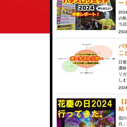
ー
20
の祭
ラ試
202
パ
こ
日電
通称
リガ
しま
202
【
結
花の
日」