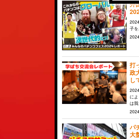
外
2
20
子を
202
打
政
し
20
によ
は我
202
パ
大