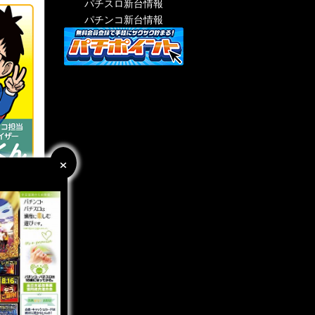
パチスロ新台情報
パチンコ新台情報
×
×
ると思