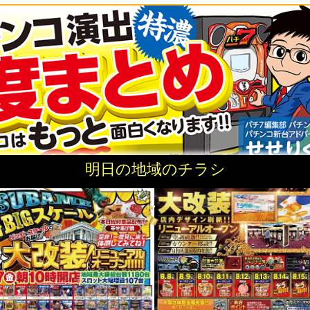
明日の地域のチラシ
なる!! パチ7編集部せせりくんが、パチンコ機種の信頼度を中心に、知
レミアム演出の情報をまとめます！
最初（第1回）から読む
演出信頼度まとめ】e牙狼神速神撃3000LT