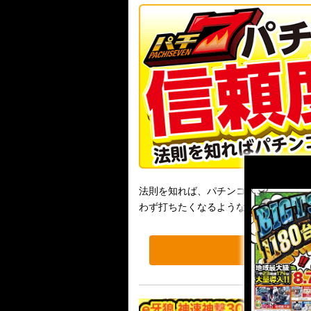
法則を知れば、パチンコはもっと面白く
わず打ちたくなるような演出法則やプ
【