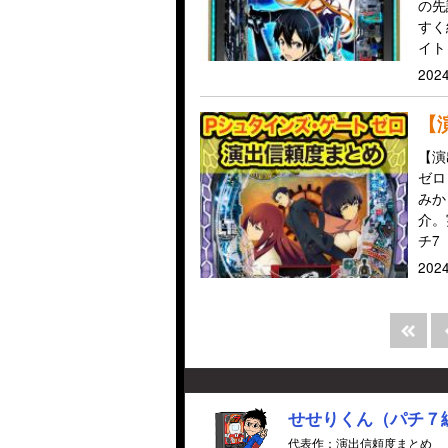
の先
すく
イト
202
【
【演
ゼロ
みか
介。
チ7
202
せせりくん（パチ７
代表作：演出信頼度まとめ