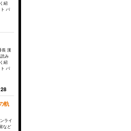
く紹
ト パ
長 漢
先読み
く紹
ト パ
28
の軌
オンライ
留など