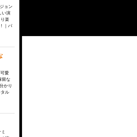
ンジョン
しい演
より楽
！｜パ
な
に可愛
保留な
分かり
ータル
サミ