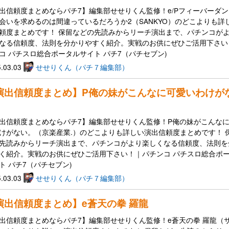
出信頼度まとめならパチ7】編集部せせりくん監修！e/Pフィーバーダ
会いを求めるのは間違っているだろうか2（SANKYO）のどこよりも詳
頼度まとめです！ 保留などの先読みからリーチ演出まで、パチンコが
なる信頼度、法則を分かりやすく紹介。実戦のお供にぜひご活用下さい
コ パチスロ総合ポータルサイト パチ7（パチセブン)
5.03.03
せせりくん（パチ７編集部）
演出信頼度まとめ】P俺の妹がこんなに可愛いわけが
。
出信頼度まとめならパチ7】編集部せせりくん監修！P俺の妹がこんな
けがない。（京楽産業.）のどこよりも詳しい演出信頼度まとめです！ 
先読みからリーチ演出まで、パチンコがより楽しくなる信頼度、法則を
く紹介。実戦のお供にぜひご活用下さい！｜パチンコ パチスロ総合ポ
ト パチ7（パチセブン)
5.03.03
せせりくん（パチ７編集部）
演出信頼度まとめ】e蒼天の拳 羅龍
出信頼度まとめならパチ7】編集部せせりくん監修！e蒼天の拳 羅龍（