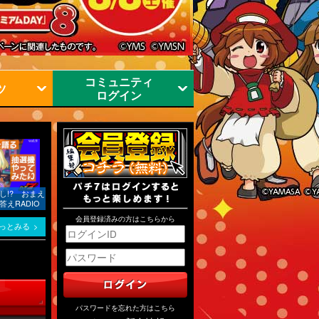
コミュニティ
ツ
ログイン
し!? おまえ
えRADIO
会員登録済みの方はこちらから
っとみる
～
パスワードを忘れた方はこちら