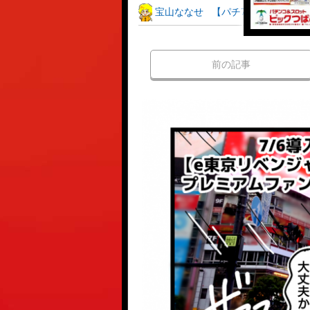
宝山ななせ
【パチ7コミック】ス
前の記事