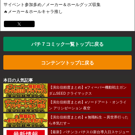
🎊イベント参加多め／メーカー＆ホールグッズ収集
🔥メーカー＆ホールキャラ推し
パチ７コミック一覧トップに戻る
コンテンツトップに戻る
本日の人気記事
【演出信頼度まとめ】eフィーバー機動戦士ガン
ダムSEED クライマックス
【演出信頼度まとめ】eソードアート・オンライ
ン アリシゼーション 夜空
【演出信頼度まとめ】e 無職転生 ～異世界行った
ら本気だす～
【最新】パチンコ パチスロ新台導入日スケジュー