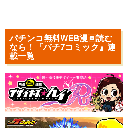
パチンコ無料WEB漫画読む
なら！『パチ7コミック』連
載一覧