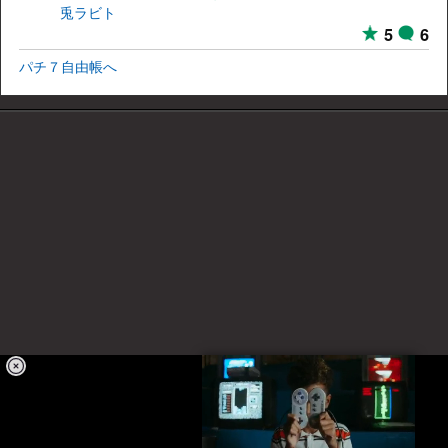
兎ラビト
5
6
パチ７自由帳へ
パチ7について
© 2014
PACHISEVEN