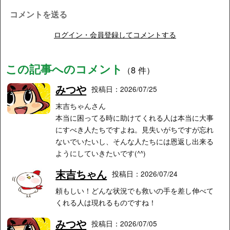
コメントを送る
ログイン・会員登録してコメントする
この記事へのコメント
（8 件）
みつや
投稿日：2026/07/25
末吉ちゃんさん
本当に困ってる時に助けてくれる人は本当に大事
にすべき人たちですよね。見失いがちですが忘れ
ないでいたいし、そんな人たちには恩返し出来る
ようにしていきたいです(^^)
末吉ちゃん
投稿日：2026/07/24
頼もしい！どんな状況でも救いの手を差し伸べて
くれる人は現れるものですね！
みつや
投稿日：2026/07/05