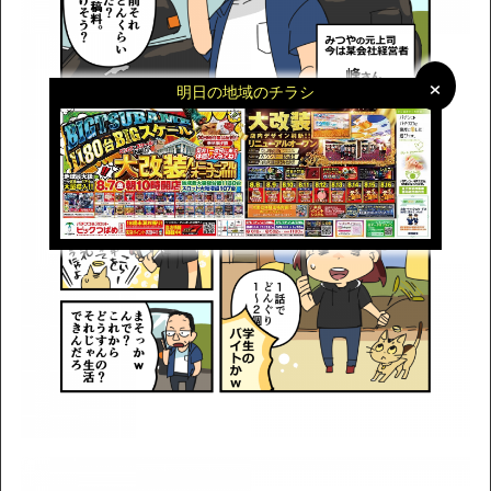
×
×
明日の地域のチラシ