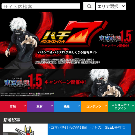
パチンコ・パチスロを楽しむための情報サイト パチ７！
新台情報から攻略情報、全国のチラシ情報まで、完全無料で配信中！
コミュニティ
店舗
取材
機種
コンテンツ
ログイン
新着記事
4コマパチけもの第81回 けもの、SEEDを打つ