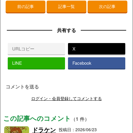
前の記事
記事一覧
次の記事
共有する
URLコピー
X
LINE
Facebook
コメントを送る
ログイン・会員登録してコメントする
この記事へのコメント
（1 件）
ドラケン
投稿日：2026/06/23