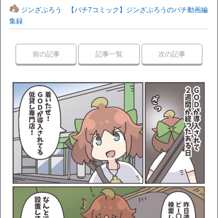
ジンざぶろう
【パチ7コミック】ジンざぶろうのパチ動画編
集録
前の記事
記事一覧
次の記事