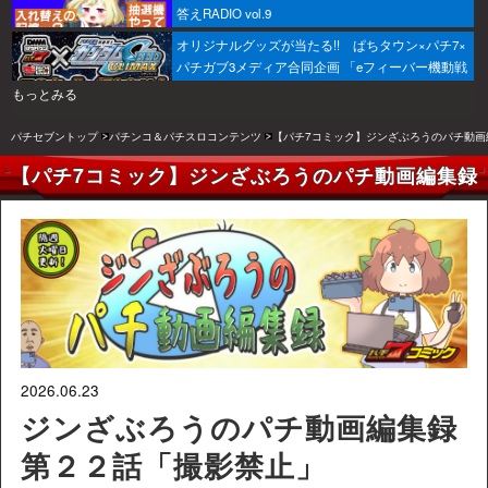
答えRADIO vol.9
オリジナルグッズが当たる!! ぱちタウン×パチ7×
パチガブ3メディア合同企画 「eフィーバー機動戦
士ガンダムSEED クライマックスをこのホールで
もっとみる
打ちたい！」キャンペーン開催
パチセブントップ
パチンコ＆パチスロコンテンツ
【パチ7コミック】ジンざぶろうのパチ動画
【パチ7コミック】ジンざぶろうのパチ動画編集録
2026.06.23
ジンざぶろうのパチ動画編集録
第２２話「撮影禁止」