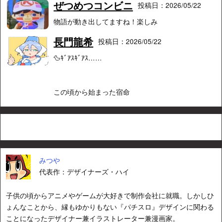
ぜつめつコンビニ
投稿日：2026/05/22
物語が動き出してますね！楽しみ
長門龍希
投稿日：2026/05/22
🦆ｷﾞｱｽｷﾞｱｽ……
この頃から始まった宿命
みつや
代表作：デザイナーズ・ハイ
子供の頃からアニメやゲームが大好きで制作会社に就職。しかしひ
ょんなことから、縁もゆかりもない『パチスロ』デザインに関わる
ことになったデザイナー兼イラストレーター兼漫画家。