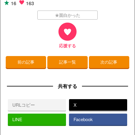
16
163
★面白かった
応援する
前の記事
記事一覧
次の記事
共有する
URLコピー
X
LINE
Facebook