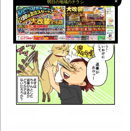
明日の地域のチラシ