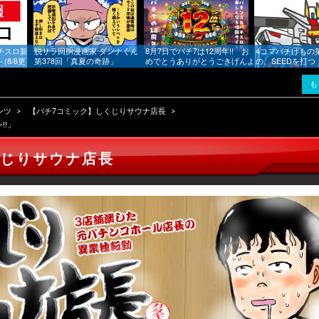
チスロ新
脱サラ回胴漫画家 ダンナくん
8月7日でパチ7は12周年!! お
4コマパチけもの
(8/8更
第378回「真夏の奇跡」
めでとうありがとうごきげんよ
の、SEEDを打つ
まとめをお
う!!
も
ンツ
【パチ7コミック】しくじりサウナ店長
!!」
くじりサウナ店長