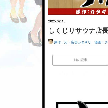
2025.02.15
しくじりサウナ店長
原作：元・店長カタギリ 漫画：チ
前の記事