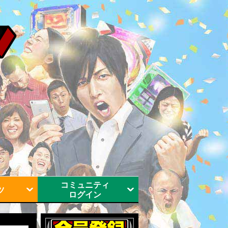
コミュニティ
ツ
ログイン