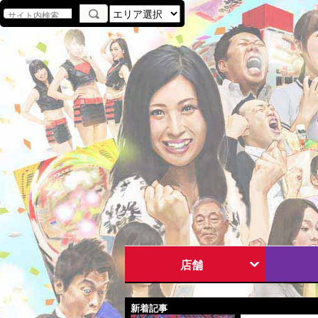
店舗
新着記事