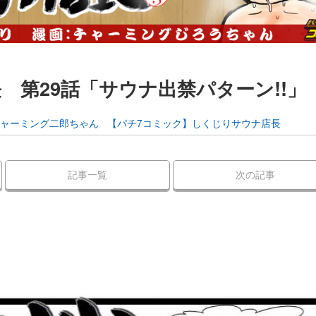
 第29話「サウナ出禁パターン!!」
ャーミング二郎ちゃん
【パチ7コミック】しくじりサウナ店長
記事一覧
次の記事