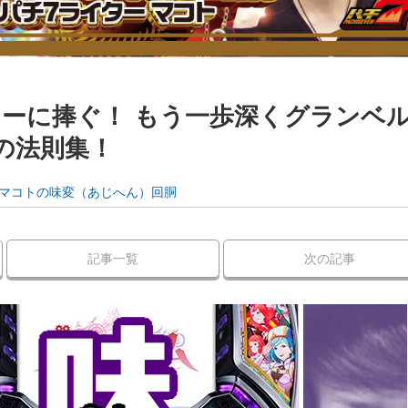
ーに捧ぐ！ もう一歩深くグランベ
中の法則集！
マコトの味変（あじへん）回胴
記事一覧
次の記事