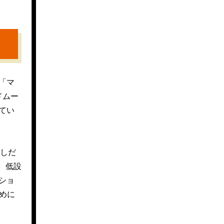
「マ
ドムー
てい
なしだ
、低設
ショ
めに