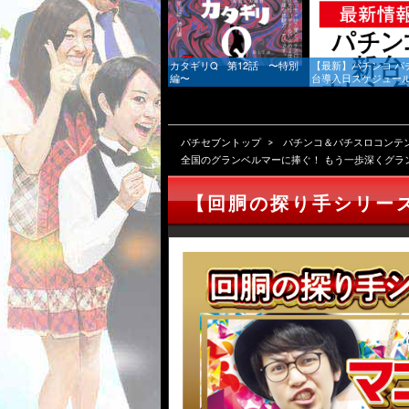
カタギリQ 第12話 〜特別
【最新】パチンコ パ
編〜
台導入日スケジュール 
新)｜新台情報 & 噂
届け
パチセブントップ
パチンコ＆パチスロコンテ
全国のグランベルマーに捧ぐ！ もう一歩深くグラ
【回胴の探り手シリー