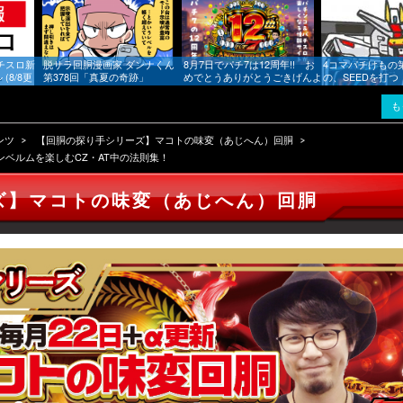
チスロ新
脱サラ回胴漫画家 ダンナくん
8月7日でパチ7は12周年!! お
4コマパチけもの
(8/8更
第378回「真夏の奇跡」
めでとうありがとうごきげんよ
の、SEEDを打つ
まとめをお
う!!
も
ンツ
【回胴の探り手シリーズ】マコトの味変（あじへん）回胴
ンベルムを楽しむCZ・AT中の法則集！
ズ】マコトの味変（あじへん）回胴