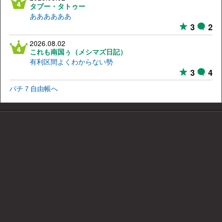
タブー・タトゥー
ああああああ
3
2
2026.08.02
これも南国ぅ（メシマズ日記）
有利区間よくわからない勢
3
4
パチ７自由帳へ