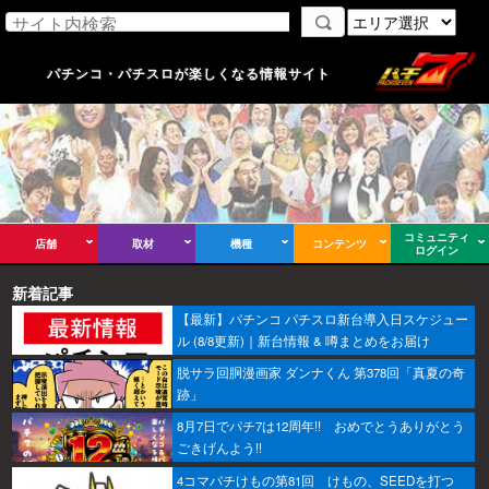
パチンコ・パチスロが楽しくなる情報サイト
コミュニティ
店舗
取材
機種
コンテンツ
ログイン
新着記事
【最新】パチンコ パチスロ新台導入日スケジュー
ル (8/8更新)｜新台情報 & 噂まとめをお届け
脱サラ回胴漫画家 ダンナくん 第378回「真夏の奇
跡」
8月7日でパチ7は12周年!! おめでとうありがとう
ごきげんよう!!
4コマパチけもの第81回 けもの、SEEDを打つ