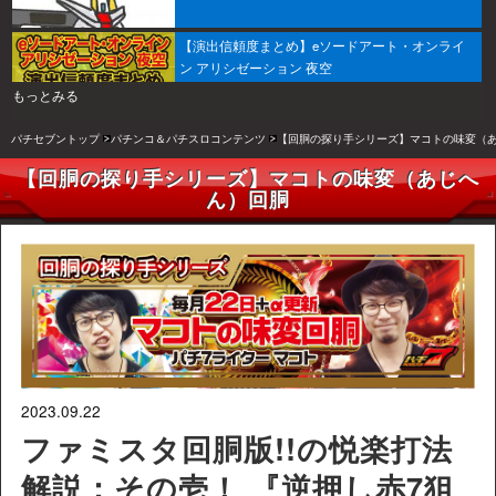
【演出信頼度まとめ】eソードアート・オンライ
ン アリシゼーション 夜空
もっとみる
パチセブントップ
パチンコ＆パチスロコンテンツ
【回胴の探り手シリーズ】マコトの味変（
【回胴の探り手シリーズ】マコトの味変（あじへ
ん）回胴
2023.09.22
ファミスタ回胴版!!の悦楽打法
解説：その壱！ 『逆押し赤7狙