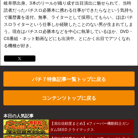
岐阜県出身。3本のリールが織り成す出目演出に魅せられて、当時
読者だったパチスロ必勝本に携わる仕事ができたらなという気持ち
で履歴書を送付。無事、ライターとして採用してもらい、ほぼパチ
スロライターという仕事しか経験したことのない男が生まれてしま
う。現在はパチスロ必勝本などを中心に執筆しているほか、DVD・
CS番組・ネット動画などにも出演中。とにかく出目でアツくなれ
る機種が好き。
パチ７特集記事一覧トップに戻る
コンテンツトップに戻る
本日の人気記事
【演出信頼度まとめ】eフィーバー機動戦士ガン
ダムSEED クライマックス