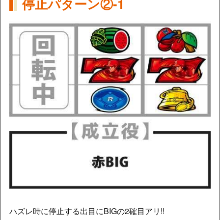
停止パターン②-1
ハズレ時に停止する出目にBIGの2確目アリ!!