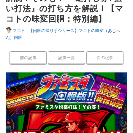
い打法』の打ち方を解説！【マ
コトの味変回胴：特別編】
マコト
【回胴の探り手シリーズ】マコトの味変（あじへ
ん）回胴
前の記事
記事一覧
次の記事