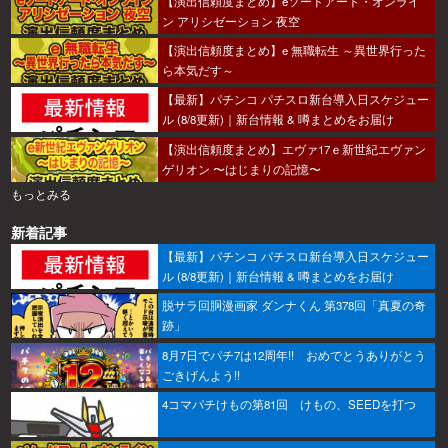
【演出信頼度まとめ】eソードアート・オンライ
ン アリシゼーション 夜空
【演出信頼度まとめ】e 無職転生 ～異世界行った
ら本気だす～
【最新】パチンコ パチスロ新台導入日スケジュー
ル (8/8更新)｜新台情報 & 噂まとめをお届け
【演出信頼度まとめ】エヴァ17ｅ新世紀エヴァン
ゲリオン 〜はじまりの記憶〜
もっとみる
新着記事
【最新】パチンコ パチスロ新台導入日スケジュー
ル (8/8更新)｜新台情報 & 噂まとめをお届け
脱サラ回胴漫画家 ダンナくん 第378回「真夏の奇
跡」
8月7日でパチ7は12周年!! おめでとうありがとう
ごきげんよう!!
4コマパチけもの第81回 けもの、SEEDを打つ