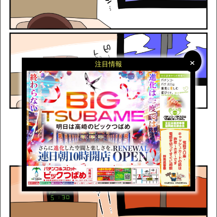
×
×
注目情報