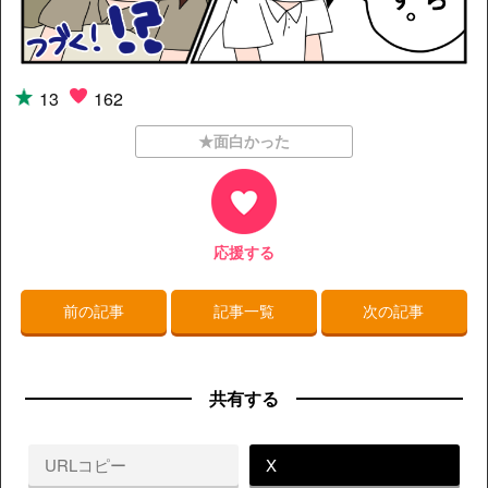
13
162
★面白かった
応援する
前の記事
記事一覧
次の記事
共有する
URLコピー
X