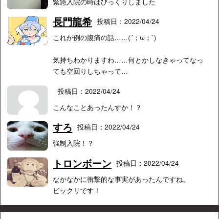
緊急入院の時はびっくりしました
長門龍希
投稿日：2022/04/24
これが例の腹痛の話……(´；ω；`)
気持ちわかりますわ……何とかしなきゃってなっ
ても空回りしちゃって…
投稿日：2022/04/24
こんなことあったんすか！？
すろ
投稿日：2022/04/24
強制入院！？
トロンボーン
投稿日：2022/04/24
なかなかに衝撃的な事実があったんですね。
ビックリです！