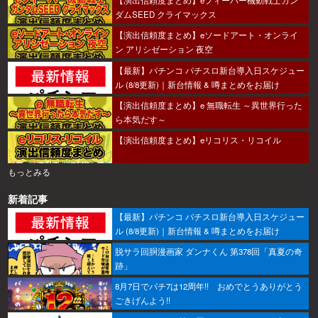
【演出信頼度まとめ】eフィーバー機動戦士ガン
ダムSEED クライマックス
【演出信頼度まとめ】eソードアート・オンライ
ン アリシゼーション 夜空
【最新】パチンコ パチスロ新台導入日スケジュー
ル (8/8更新)｜新台情報 & 噂まとめをお届け
【演出信頼度まとめ】e 無職転生 ～異世界行った
ら本気だす～
【演出信頼度まとめ】eリコリス・リコイル
もっとみる
新着記事
【最新】パチンコ パチスロ新台導入日スケジュー
ル (8/8更新)｜新台情報 & 噂まとめをお届け
脱サラ回胴漫画家 ダンナくん 第378回「真夏の奇
跡」
8月7日でパチ7は12周年!! おめでとうありがとう
ごきげんよう!!