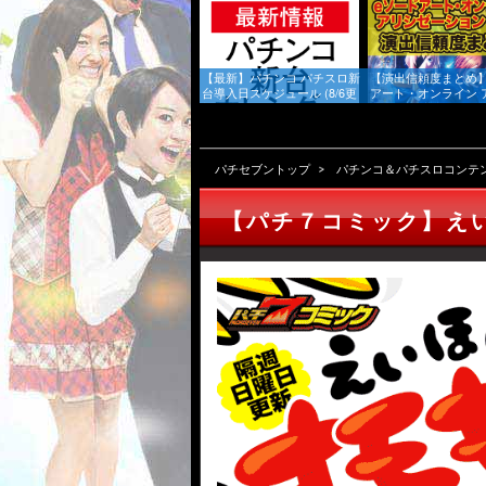
【最新】パチンコ パチスロ新
【演出信頼度まとめ】
台導入日スケジュール (8/6更
アート・オンライン 
新)｜新台情報 & 噂まとめをお
ーション 夜空
届け
パチセブントップ
パチンコ＆パチスロコンテ
【パチ７コミック】え