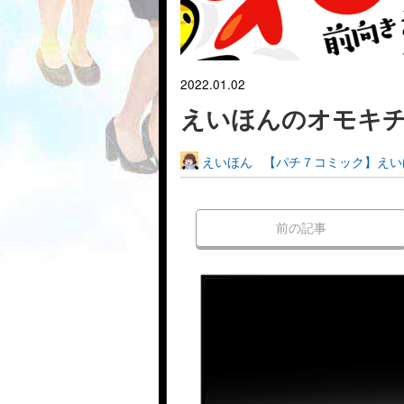
2022.01.02
えいほんのオモキチ
えいほん
【パチ７コミック】えい
前の記事