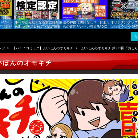
eソード
ホールからなくなる前に打ち納
漢の神曲は供給なし!? おまえ
オリジナルグッズ
アリシゼ
め!! パチスロ検定・認定情報
らの質問だいたい答えRADIO
ぱちタウン×パチ7
データベース【2026年度パチ
vol.9
メディア合同企画
スロ版】
ー機動戦士ガンダム
も
イマックスをこの
たい！」キャンペ
ンツ
【パチ７コミック】えいほんのオモキチ
えいほんのオモキチ 第271回「おし
いほんのオモキチ