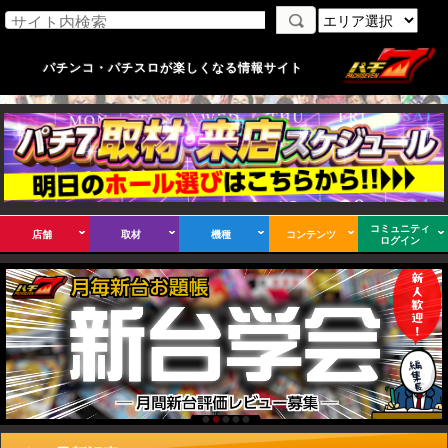
パチンコ・パチスロが楽しくなる情報サイト
コミュニティ
店舗
取材
機種
コンテンツ
ログイン