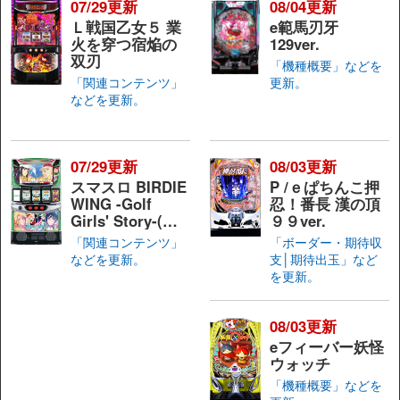
07/29更新
08/04更新
Ｌ戦国乙女５ 業
e範馬刃牙
火を穿つ宿焔の
129ver.
双刃
「機種概要」などを
「関連コンテンツ」
更新。
などを更新。
07/29更新
08/03更新
スマスロ BIRDIE
P /ｅぱちんこ押
WING -Golf
忍！番長 漢の頂
Girls' Story-(バ
９９ver.
ーディーウイン
「関連コンテンツ」
「ボーダー・期待収
グ)
などを更新。
支│期待出玉」など
を更新。
08/03更新
eフィーバー妖怪
ウォッチ
「機種概要」などを