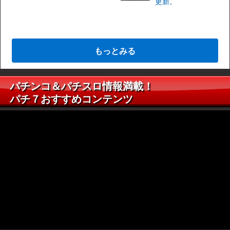
更新。
もっとみる
パチンコ＆パチスロ情報満載！
パチ７おすすめコンテンツ