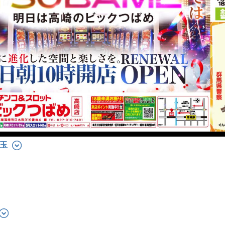
0.00
口コミ・評価
（0 件）
玉