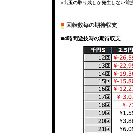
※出玉の取り残しが発生しない前
回転数毎の期待収支
■4時間遊技時の期待収支