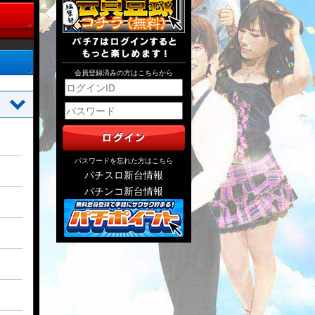
会員登録済みの方はこちらから
パスワードを忘れた方はこちら
パチスロ新台情報
パチンコ新台情報