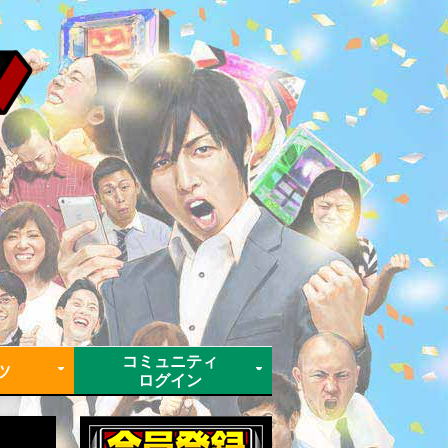
コミュニティ
ツ
ログイン