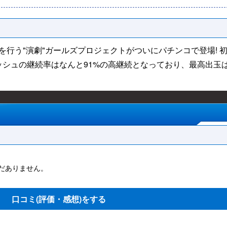
行う"演劇"ガールズプロジェクトがついにパチンコで登場! 
ラッシュの継続率はなんと91%の高継続となっており、最高出玉
まだありません。
口コミ(評価・感想)をする