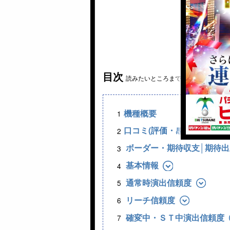
目次
読みたいところまで飛べます
機種概要
口コミ(評価・感想)
ボーダー・期待収支│期待出
基本情報
通常時演出信頼度
リーチ信頼度
確変中・ＳＴ中演出信頼度