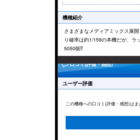
機種紹介
さまざまなメディアミックス展開を
り確率は約1/159の本機だが、
5050個⁉
口コミ(評価・感想)
ユーザー評価
この機種への口コミ(評価・感想)は