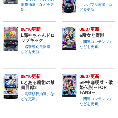
ックス
追撃抽選」などを更
「レバブル演出」な
新。
どを更新。
08/10更新
08/07更新
L邪神ちゃんドロ
e魔女と野獣
ップキック
「関連コンテンツ」
「追撃種別選択率」
などを更新。
などを更新。
08/10更新
08/07更新
Lとある魔術の禁
e/P中森明菜・歌
書目録2
姫伝説～FOR
FANS～
「高確移行抽選」な
どを更新。
「関連コンテンツ」
などを更新。