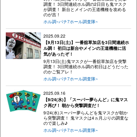
調査！ 3日間連続ホル調の2日目も鬼マスク
が調査！ 新台とメインの王道機種を攻める
のが吉！
ホル調~パチ7ホール調査隊~
2025.09.22
【9月13日(土)】一番舘草加店を3日間連続ホ
ル調！ 初日は新台やメインの王道機種に活
気があったぞ！
9月13日(土)鬼マスクが一番舘草加店を突撃
調査！ 3日間連続ホル調の初日はどうだった
のかご覧アレ！
ホル調~パチ7ホール調査隊~
2025.09.16
【9/24(水)】「スーパー夢らんど」に鬼マス
ク再び！ 朝から突撃調査だ！
9/24(水)スーパー夢らんどを鬼マスクが朝か
ら突撃調査！ 鬼マスクは4ヵ月ぶりの調査な
ので楽しみ♪
ホル調~パチ7ホール調査隊~