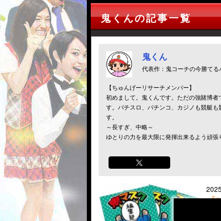
鬼くんの記事一覧
鬼くん
代表作：鬼コーチの今勝てる
【ちゅんげーリサーチメンバー】
初めまして。鬼くんです。ただの強賭博者
す。パチスロ、パチンコ、カジノも競艇も
す。
～長すぎ、中略～
ゆとりの力を最大限に発揮出来るよう頑張
2025
【
日