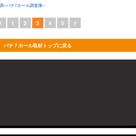
調~パチ7ホール調査隊~
1
2
3
4
5
パチ７ホール取材トップに戻る