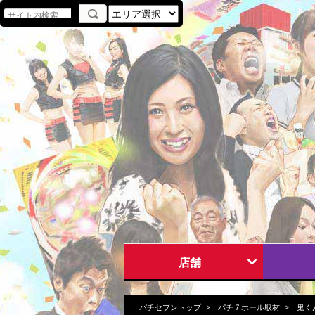
店舗
パチセブントップ
パチ７ホール取材
鬼く