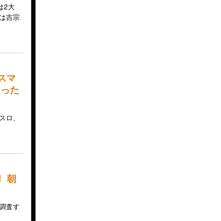
は2大
は吉宗
スマ
あった
マスロ、
！ 朝
て調査す