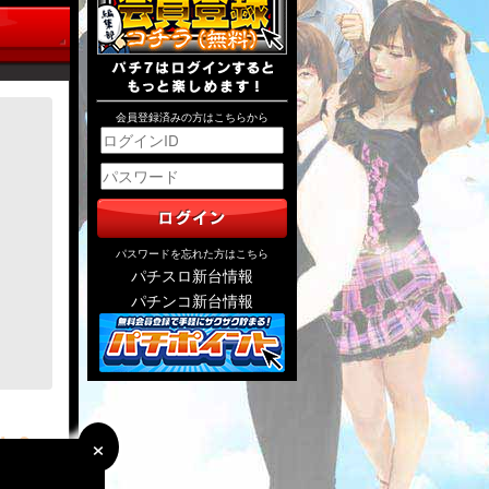
会員登録済みの方はこちらから
パスワードを忘れた方はこちら
パチスロ新台情報
パチンコ新台情報
×
×
 2