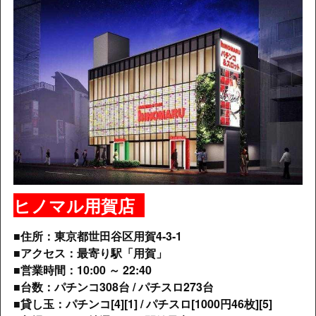
ヒノマル用賀店
■住所：東京都世田谷区用賀4-3-1
■アクセス：最寄り駅「用賀」
■営業時間：10:00 ～ 22:40
■台数：パチンコ308台 / パチスロ273台
■貸し玉：パチンコ[4][1] /
パチスロ[1000円46枚][5]