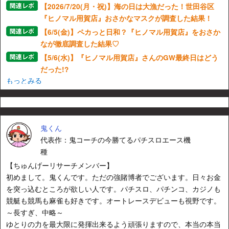
【2026/7/20(月・祝)】海の日は大漁だった！世田谷区
『ヒノマル用賀店』おさかなマスクが調査した結果！
【6/5(金)】ペカっと日和？『ヒノマル用賀店』をおさか
なが徹底調査した結果♡
【5/6(水)】『ヒノマル用賀店』さんのGW最終日はどう
だった!?
もっとみる
鬼くん
代表作：鬼コーチの今勝てるパチスロエース機
種
【ちゅんげーリサーチメンバー】
初めまして。鬼くんです。ただの強賭博者でございます。日々お金
を突っ込むところが欲しい人です。パチスロ、パチンコ、カジノも
競艇も競馬も麻雀も好きです。オートレースデビューも視野です。
～長すぎ、中略～
ゆとりの力を最大限に発揮出来るよう頑張りますので、本当の本当