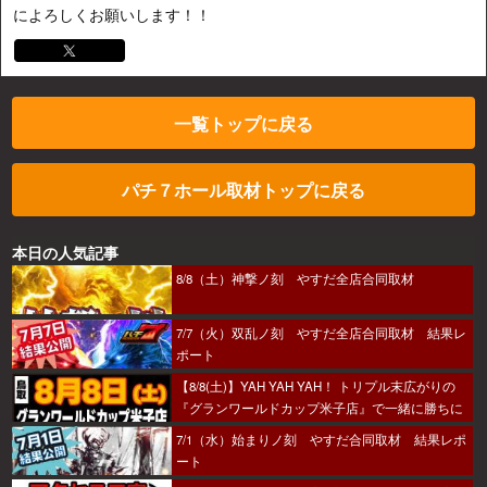
によろしくお願いします！！
一覧トップに戻る
パチ７ホール取材トップに戻る
本日の人気記事
8/8（土）神撃ノ刻 やすだ全店合同取材
7/7（火）双乱ノ刻 やすだ全店合同取材 結果レ
ポート
【8/8(土)】YAH YAH YAH！ トリプル末広がりの
『グランワールドカップ米子店』で一緒に勝ちに
行こうか～！
7/1（水）始まりノ刻 やすだ合同取材 結果レポ
ート