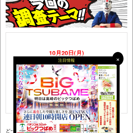
10月20日(月)
×
×
注目情報
『ヒノマル用賀店』を鬼マスクが突撃調
査！
創業月間で気合MAX！
どーも、鬼くんこと鬼マスクです。