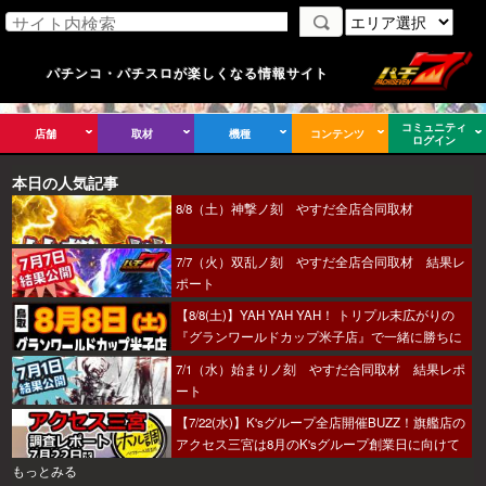
パチンコ・パチスロが楽しくなる情報サイト
コミュニティ
店舗
取材
機種
コンテンツ
ログイン
本日の人気記事
8/8（土）神撃ノ刻 やすだ全店合同取材
7/7（火）双乱ノ刻 やすだ全店合同取材 結果レ
ポート
【8/8(土)】YAH YAH YAH！ トリプル末広がりの
『グランワールドカップ米子店』で一緒に勝ちに
行こうか～！
7/1（水）始まりノ刻 やすだ合同取材 結果レポ
ート
【7/22(水)】K'sグループ全店開催BUZZ！旗艦店の
アクセス三宮は8月のK'sグループ創業日に向けて
着々とミッション進行中～！
もっとみる