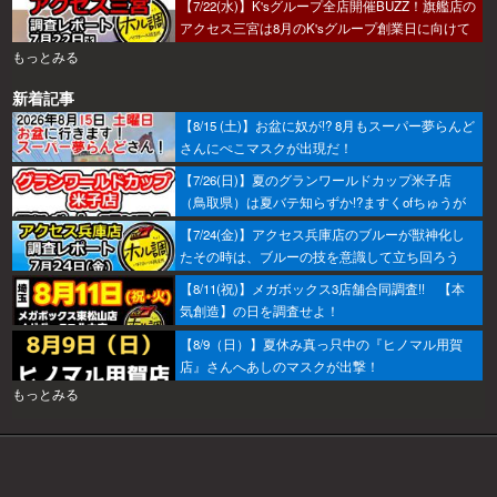
【7/22(水)】K'sグループ全店開催BUZZ！旗艦店の
アクセス三宮は8月のK'sグループ創業日に向けて
着々とミッション進行中～！
もっとみる
新着記事
【8/15 (土)】お盆に奴が!? 8月もスーパー夢らんど
さんにぺこマスクが出現だ！
【7/26(日)】夏のグランワールドカップ米子店
（鳥取県）は夏バテ知らずか!?ますくofちゅうが
調査してきたで～！
【7/24(金)】アクセス兵庫店のブルーが獣神化し
たその時は、ブルーの技を意識して立ち回ろう
ぞ！
【8/11(祝)】メガボックス3店舗合同調査!! 【本
気創造】の日を調査せよ！
【8/9（日）】夏休み真っ只中の『ヒノマル用賀
店』さんへあしのマスクが出撃！
もっとみる