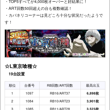
・TOP5すべてが4,000枚オーバーと好結果に！
・ART回数50回超えの台も複数確認！
・カバネリコーナーは見どころ十分な状況だったようで
す！
☆L東京喰種
☆
19台設置
順位
台番号
RB回数/ART回数
最高出玉
1
1097
RB16/ART37
6,898枚
2
1084
RB10/ART23
3,901枚
3
1085
RB11/ART28
3,523枚