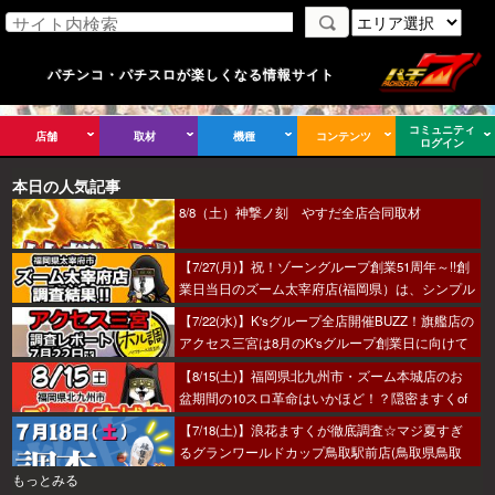
パチンコ・パチスロが楽しくなる情報サイト
コミュニティ
店舗
取材
機種
コンテンツ
ログイン
本日の人気記事
8/8（土）神撃ノ刻 やすだ全店合同取材
【7/27(月)】祝！ゾーングループ創業51周年～!!創
業日当日のズーム太宰府店(福岡県）は、シンプル
におすすめから攻めるのがベター！あとはヒキ！
【7/22(水)】K'sグループ全店開催BUZZ！旗艦店の
アクセス三宮は8月のK'sグループ創業日に向けて
着々とミッション進行中～！
【8/15(土)】福岡県北九州市・ズーム本城店のお
盆期間の10スロ革命はいかほど！？隠密ますくof
ちゅうが潜入調査へ！
【7/18(土)】浪花ますくが徹底調査☆マジ夏すぎ
るグランワールドカップ鳥取駅前店(鳥取県鳥取
市)の調査結果☆
もっとみる