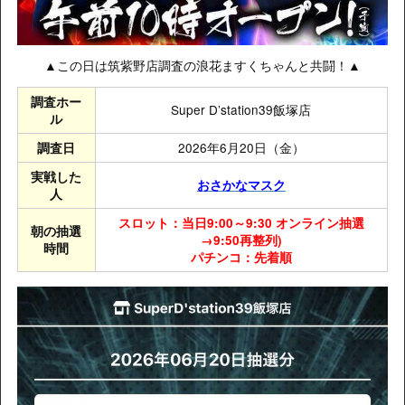
▲この日は筑紫野店調査の浪花ますくちゃんと共闘！▲
調査ホー
Super D’station39飯塚店
ル
2026年6月20日（金）
調査日
実戦した
おさかなマスク
人
スロット：当日9:00～9:30 オンライン
抽選
朝の抽選
→9:50再整列
)
時間
パチンコ：先着順