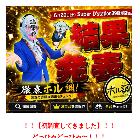
！！【初調査してきました】！！
どっひゃどっひゃ〜
！！！