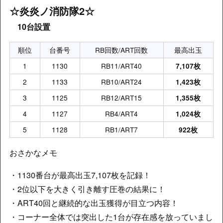
☆炎炎ノ消防隊2
☆
10台設置
順位
台番号
RB回数/ART回数
最高出玉
1
1130
RB11/ART40
7,107枚
2
1133
RB10/ART24
1,423枚
3
1125
RB12/ART15
1,355枚
4
1127
RB4/ART4
1,024枚
5
1128
RB1/ART7
922枚
おさかなメモ
・1130番台が最高出玉7,107枚を記録！
・2位以下を大きく引き離す圧巻の結果に！
・ART40回と継続的な出玉獲得が目立つ内容！
・コーナー全体では突出した1台が存在感を放っていまし