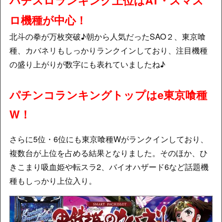
パチスロランキング上位はAT・スマス
ロ機種が中心！
北斗の拳が万枚突破♪朝から人気だったSAO２、東京喰
種、カバネリもしっかりランクインしており、注目機種
の盛り上がりが数字にも表れていましたね♪
パチンコランキングトップはe東京喰種
W！
さらに5位・6位にも東京喰種Wがランクインしており、
複数台が上位を占める結果となりました。そのほか、ひ
きこまり吸血姫や転スラ2、バイオハザード6など話題機
種もしっかり上位入り。