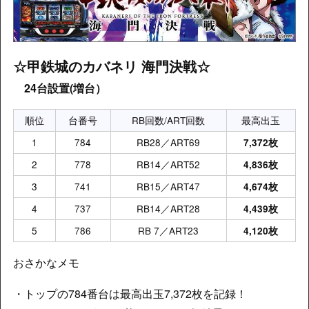
☆
甲鉄城のカバネリ 海門決戦
☆
24台設置(増台）
順位
台番号
RB回数/ART回数
最高出玉
1
784
RB28／ART69
7,372枚
2
778
RB14／ART52
4,836枚
3
741
RB15／ART47
4,674枚
4
737
RB14／ART28
4,439枚
5
786
RB 7／ART23
4,120枚
おさかなメモ
・トップの784番台は最高出玉7,372枚を記録！