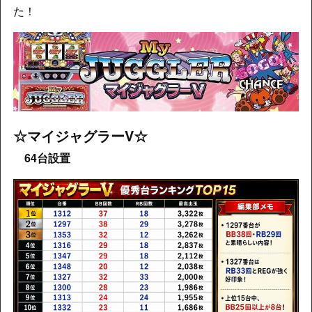
た！
☆マイジャグラーV
☆
64台設置