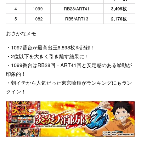
4
1099
RB28/ART41
3,499枚
5
1082
RB5/ART13
2,176枚
おさかなメモ
・1097番台が最高出玉6,898枚を記録！
・2位以下を大きく引き離す結果に！
・1099番台はRB28回・ART41回と安定感のある挙動が
印象的！
・朝イチから人気だった東京喰種がランキングにもラン
クイン！