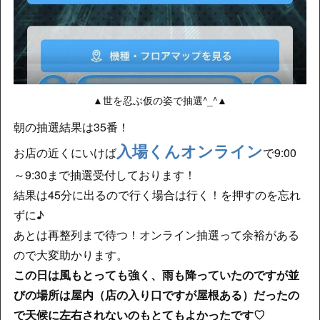
▲世を忍ぶ仮の姿で抽選^_^▲
朝の抽選結果は35番！
入場くんオンライン
お店の近くにいけば
で9:00
～9:30まで抽選受付しております！
結果は45分に出るので行く場合は行く！を押すのを忘れ
ずに♪
あとは再整列まで待つ！オンライン抽選って余裕がある
ので大変助かります。
この日は風もとっても強く、雨も降っていたのですが並
びの場所は屋内（店の入り口ですが屋根ある）だったの
で天候に左右されないのもとてもよかったです♡