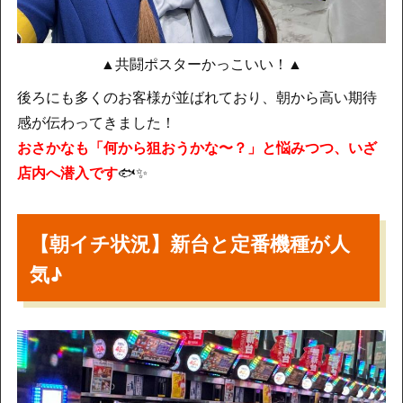
▲共闘ポスターかっこいい！▲
後ろにも多くのお客様が並ばれており、朝から高い期待
感が伝わってきました！
おさかなも「何から狙おうかな〜？」と悩みつつ、いざ
店内へ潜入です
🐟✨
【朝イチ状況】新台と定番機種が人
気♪