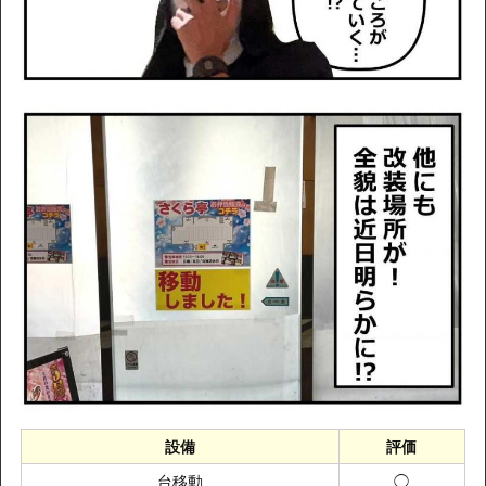
設備
評価
台移動
◯