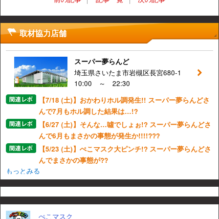
取材協力店舗
スーパー夢らんど
埼玉県さいたま市岩槻区長宮680-1
10:00 ～ 22:30
【7/18 (土)】おかわりホル調発生!! スーパー夢らんどさ
んで7月もホル調した結果は…!?
【6/27 (土)】そんな…噓でしょぉ!? スーパー夢らんどさ
んで6月もまさかの事態が発生か!!!!???
【5/23 (土)】ぺこマスク大ピンチ!? スーパー夢らんどさ
んでまさかの事態が??
もっとみる
ぺこマスク