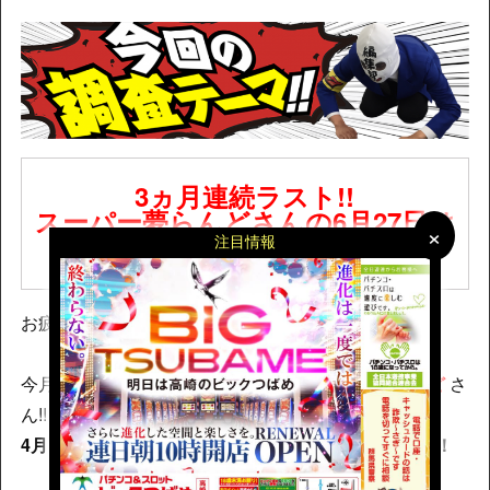
3ヵ月連続ラスト!!
スーパー夢らんどさんの6月27日は
×
×
どうなんだ？
注目情報
お疲れ様です。 ぺこマスクです！
今月も調査で向かうのは、埼玉県は
スーパー夢らんど
さ
ん!!
4月・5月に引き続き、ぺこマスクが6月も来店だ～～！