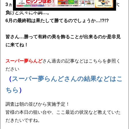
3ヵ月連続ホル調なんですが、4月は微妙負け・5月は大
負けと久々に不調…。
6月の最終戦は果たして勝てるのでしょうか…!?!?
皆さん…勝って有終の美を飾ることが出来るのか是非見
に来てね！
スーパー夢らんど
さん過去の記事などはこちらを参照く
ださい
（
スーパー夢らんどさんの結果などはこ
ちら
）
調査は朝の並びから実施予定！
皆様の本日の狙い台や、ここ最近の状況など教えていた
だきたいですね。