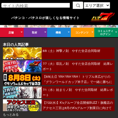
パチンコ・パチスロが楽しくなる情報サイト
コミュニティ
店舗
取材
機種
コンテンツ
ログイン
本日の人気記事
8/8（土）神撃ノ刻 やすだ全店合同取材
7/7（火）双乱ノ刻 やすだ全店合同取材 結果レ
ポート
【8/8(土)】YAH YAH YAH！ トリプル末広がりの
『グランワールドカップ米子店』で一緒に勝ちに
行こうか～！
7/1（水）始まりノ刻 やすだ合同取材 結果レポ
ート
【7/22(水)】K'sグループ全店開催BUZZ！旗艦店の
アクセス三宮は8月のK'sグループ創業日に向けて
着々とミッション進行中～！
もっとみる