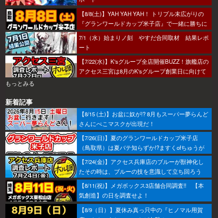
【8/8(土)】YAH YAH YAH！ トリプル末広がりの
『グランワールドカップ米子店』で一緒に勝ちに
行こうか～！
7/1（水）始まりノ刻 やすだ合同取材 結果レポ
ート
【7/22(水)】K'sグループ全店開催BUZZ！旗艦店の
アクセス三宮は8月のK'sグループ創業日に向けて
着々とミッション進行中～！
もっとみる
新着記事
【8/15 (土)】お盆に奴が!? 8月もスーパー夢らんど
さんにぺこマスクが出現だ！
【7/26(日)】夏のグランワールドカップ米子店
（鳥取県）は夏バテ知らずか!?ますくofちゅうが
調査してきたで～！
【7/24(金)】アクセス兵庫店のブルーが獣神化し
たその時は、ブルーの技を意識して立ち回ろう
ぞ！
【8/11(祝)】メガボックス3店舗合同調査!! 【本
気創造】の日を調査せよ！
【8/9（日）】夏休み真っ只中の『ヒノマル用賀