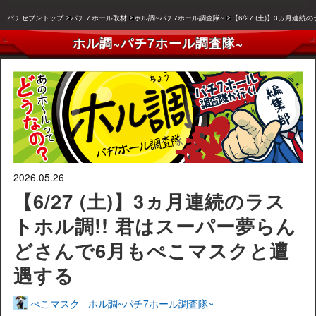
パチセブントップ
パチ７ホール取材
ホル調~パチ7ホール調査隊~
【6/27 (土)】3ヵ月
ホル調~パチ7ホール調査隊~
2026.05.26
【6/27 (土)】3ヵ月連続のラス
トホル調!! 君はスーパー夢らん
どさんで6月もぺこマスクと遭
遇する
ぺこマスク
ホル調~パチ7ホール調査隊~