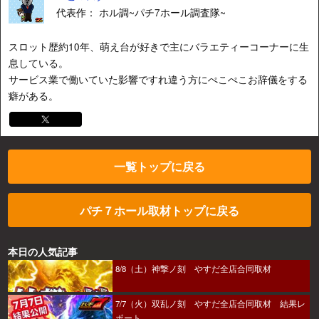
代表作： ホル調~パチ7ホール調査隊~
スロット歴約10年、萌え台が好きで主にバラエティーコーナーに生
息している。
サービス業で働いていた影響ですれ違う方にぺこぺこお辞儀をする
癖がある。
一覧トップに戻る
パチ７ホール取材トップに戻る
本日の人気記事
8/8（土）神撃ノ刻 やすだ全店合同取材
7/7（火）双乱ノ刻 やすだ全店合同取材 結果レ
ポート