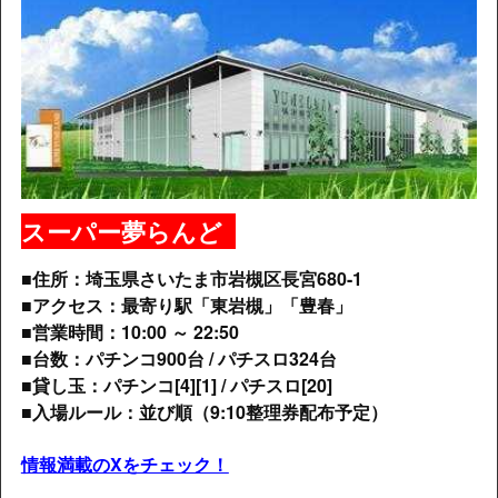
スーパー夢らんど
■住所：埼玉県さいたま市岩槻区長宮680-1
■アクセス：最寄り駅「東岩槻」「豊春」
■営業時間：10:00 ～ 22:50
■台数：パチンコ900台 / パチスロ324台
■貸し玉：パチンコ[4][1] /
パチスロ[20]
■入場ルール：並び順（9:10整理券配布予定）
情報満載のXをチェック！