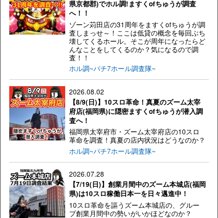
県京都郡)でホル調!ますくofちゅうが調査
へ！！
ゾーン苅田店の31周年をますくofちゅうが調
査しまっせ～！ここは低貸の概念を毎回ぶち
壊してくるホール。そこが周年になったらど
んなことをしてくるのか？気になるので調
査！！
ホル調~パチ7ホール調査隊~
2026.08.02
【8/9(日)】10スロ革命！真夏のズーム太宰
府店(福岡県)に隠密ますくofちゅうが潜入調
査へ！
福岡県太宰府市・ズーム太宰府店の10スロ
革命を調査！真夏の店内状況はどうなのか？
ホル調~パチ7ホール調査隊~
2026.07.28
【7/19(日)】創業月間中のズーム本城店(福岡
県)は10スロ稼働日本一を日々邁進中！
10スロ革命を謳うズーム本城店の、グルー
プ創業月間中の勢いがいかほどなのか？