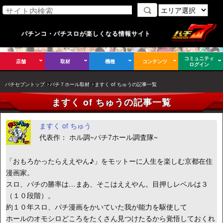
パチンコ・パチスロが楽しくなる情報サイト
コミュニティ
店舗
取材
機種
コンテンツ
ログイン
パチセブントップ
パチ７ホール取材
ますく of ちゅうの記事一覧
ますく of ちゅうの記事一覧
ますく of ちゅう
代表作： ホル調~パチ7ホール調査隊~
「おもろかったらええやん♪」をモットーに人生を楽しむ京都在住
漫画家。
スロ、パチの勝率は…まあ、そこはええやん。目押しレベルは３
（１０段階）。
約１０年スロ、パチ漫画をかいていた我が能力を駆使して
ホールのオモシロどころをたくさん見つけたるから覚悟しておくれ