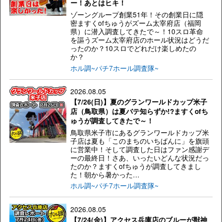
ー！あとはヒキ！
ゾーングループ創業51年！その創業日に隠
密ますくofちゅうがズーム太宰府店（福岡
県）に潜入調査してきたで～！10スロ革命
を謳うズーム太宰府店のホール状況はどうだ
ったのか？10スロでどれだけ楽しめたの
か？
ホル調~パチ7ホール調査隊~
2026.08.05
【7/26(日)】夏のグランワールドカップ米子
店（鳥取県）は夏バテ知らずか!?ますくofち
ゅうが調査してきたで～！
鳥取県米子市にあるグランワールドカップ米
子店は夏も「このまちのいちばんに」を旗頭
に営業中！そして調査した日はファン感謝デ
ーの最終日！さあ、いったいどんな状況だっ
たのか？ますくofちゅうが調査してきまし
た！朝から暑かった…
ホル調~パチ7ホール調査隊~
2026.08.05
【7/24(金)】アクセス兵庫店のブルーが獣神