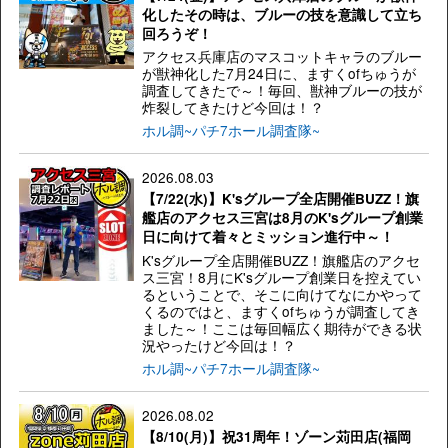
化したその時は、ブルーの技を意識して立ち
回ろうぞ！
アクセス兵庫店のマスコットキャラのブルー
が獣神化した7月24日に、ますくofちゅうが
調査してきたで～！毎回、獣神ブルーの技が
炸裂してきたけど今回は！？
ホル調~パチ7ホール調査隊~
2026.08.03
【7/22(水)】K'sグループ全店開催BUZZ！旗
艦店のアクセス三宮は8月のK'sグループ創業
日に向けて着々とミッション進行中～！
K'sグループ全店開催BUZZ！旗艦店のアクセ
ス三宮！8月にK'sグループ創業日を控えてい
るということで、そこに向けてなにかやって
くるのではと、ますくofちゅうが調査してき
ました～！ここは毎回幅広く期待ができる状
況やったけど今回は！？
ホル調~パチ7ホール調査隊~
2026.08.02
【8/10(月)】祝31周年！ゾーン苅田店(福岡