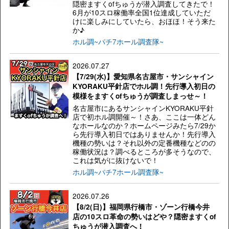
隠密ますくofちゅうが潜入調査してきたで！
6月が10スロ稼働率全国1位達成していただ
けに楽しみにしていたら、おほほ！そう来た
か♪
ホル調~パチ7ホール調査隊~
2026.07.27
【7/29(水)】愛知県名古屋市・サンシャイン
KYORAKU平針店でホル調！先行導入初日の
模様をますくofちゅうが調査しまっせ～！
名古屋市にあるサンシャインKYORAKU平針
店で初ホル調開催～！さあ、ここは一体どん
なホールなのか？ホームページみたら7/29か
ら先行導入初日ではありませんか！先行導入
機種の勢いは？それ以外の定番機種などのの
稼働状況は？調べるところが多そうなので、
これは気がに抜けないで！
ホル調~パチ7ホール調査隊~
2026.07.26
【8/2(日)】福岡県行橋市・ゾーン行橋今井
店の10スロ革命の勢いはどや？隠密ますくof
ちゅうが潜入調査へ！