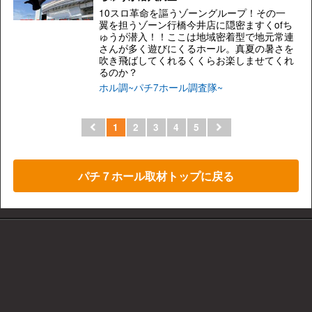
10スロ革命を謳うゾーングループ！その一
翼を担うゾーン行橋今井店に隠密ますくofち
ゅうが潜入！！ここは地域密着型で地元常連
さんが多く遊びにくるホール。真夏の暑さを
吹き飛ばしてくれるくくらお楽しませてくれ
るのか？
ホル調~パチ7ホール調査隊~
1
2
3
4
5
パチ７ホール取材トップに戻る