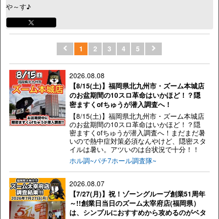
や～す♪
1
2
3
4
5
2026.08.08
【8/15(土)】福岡県北九州市・ズーム本城店
のお盆期間の10スロ革命はいかほど！？隠
密ますくofちゅうが潜入調査へ！
【8/15(土)】福岡県北九州市・ズーム本城店
のお盆期間の10スロ革命はいかほど！？隠
密ますくofちゅうが潜入調査へ！まだまだ暑
いので熱中症対策必須なんやけど、隠密スタ
イルは暑い。アツいのは台状況で十分！！
ホル調~パチ7ホール調査隊~
2026.08.07
【7/27(月)】祝！ゾーングループ創業51周年
～!!創業日当日のズーム太宰府店(福岡県）
は、シンプルにおすすめから攻めるのがベタ