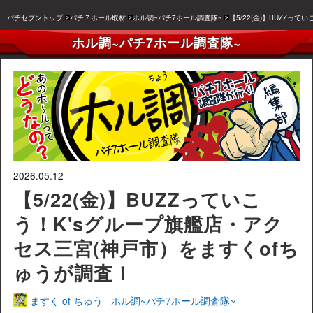
パチセブントップ
パチ７ホール取材
ホル調~パチ7ホール調査隊~
【5/22(金)】BUZZっ
ホル調~パチ7ホール調査隊~
2026.05.12
【5/22(金)】BUZZっていこ
う！K'sグループ旗艦店・アク
セス三宮(神戸市）をますくofち
ゅうが調査！
ますく of ちゅう
ホル調~パチ7ホール調査隊~