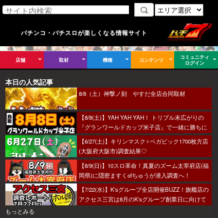
パチンコ・パチスロが楽しくなる情報サイト
コミュニティ
店舗
取材
機種
コンテンツ
ログイン
本日の人気記事
8/8（土）神撃ノ刻 やすだ全店合同取材
【8/8(土)】YAH YAH YAH！ トリプル末広がりの
『グランワールドカップ米子店』で一緒に勝ちに
行こうか～！
【6/27(土)】キリンマスク♀ベガビック1700枚方店
(大阪府大阪市)調査結果♡
【8/9(日)】10スロ革命！真夏のズーム太宰府店(福
岡県)に隠密ますくofちゅうが潜入調査へ！
【7/22(水)】K'sグループ全店開催BUZZ！旗艦店の
アクセス三宮は8月のK'sグループ創業日に向けて
着々とミッション進行中～！
もっとみる