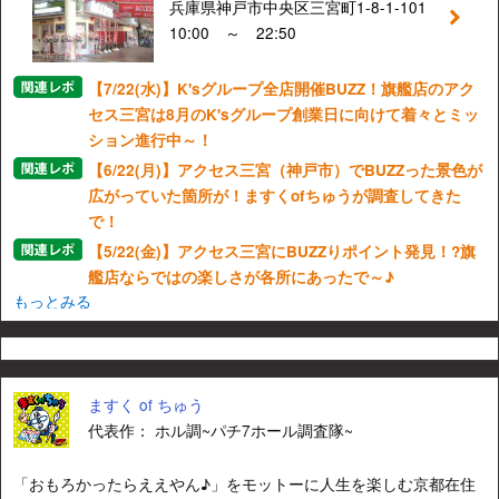
兵庫県神戸市中央区三宮町1-8-1-101
10:00 ～ 22:50
【7/22(水)】K'sグループ全店開催BUZZ！旗艦店のアク
セス三宮は8月のK'sグループ創業日に向けて着々とミッ
ション進行中～！
【6/22(月)】アクセス三宮（神戸市）でBUZZった景色が
広がっていた箇所が！ますくofちゅうが調査してきた
で！
【5/22(金)】アクセス三宮にBUZZりポイント発見！?旗
艦店ならではの楽しさが各所にあったで～♪
もっとみる
ますく of ちゅう
代表作： ホル調~パチ7ホール調査隊~
「おもろかったらええやん♪」をモットーに人生を楽しむ京都在住