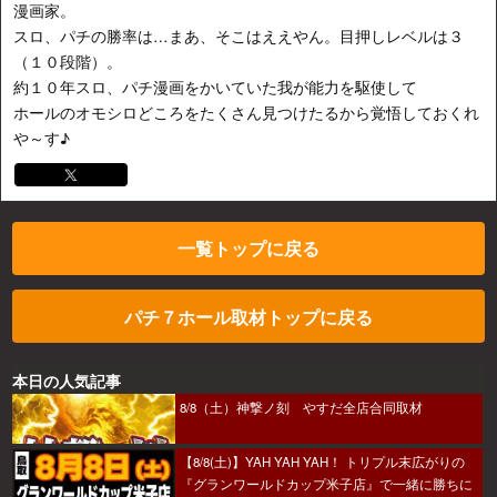
漫画家。
スロ、パチの勝率は…まあ、そこはええやん。目押しレベルは３
（１０段階）。
約１０年スロ、パチ漫画をかいていた我が能力を駆使して
ホールのオモシロどころをたくさん見つけたるから覚悟しておくれ
や～す♪
一覧トップに戻る
パチ７ホール取材トップに戻る
本日の人気記事
8/8（土）神撃ノ刻 やすだ全店合同取材
【8/8(土)】YAH YAH YAH！ トリプル末広がりの
『グランワールドカップ米子店』で一緒に勝ちに