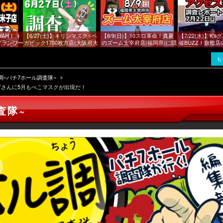
 YAH！ ト
【6/27(土)】キリンマスク♀ベ
【8/9(日)】10スロ革命！真夏
【7/22(水)】K'
グランワー
ガビック1700枚方店(大阪府大
のズーム太宰府店(福岡県)に隠
催BUZZ！旗艦
で一緒に勝
阪市)調査結果♡
密ますくofちゅうが潜入調査
宮は8月のK'sグ
へ！
向けて着々とミッ
も
～！
調~パチ7ホール調査隊~
らんどさんに5月もぺこマスクが出現だ！
査隊~