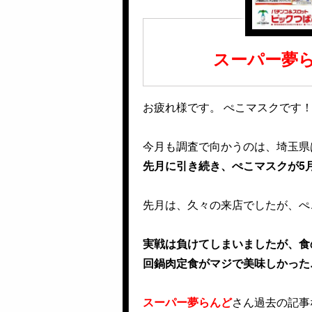
スーパー夢ら
お疲れ様です。 ぺこマスクです
今月も調査で向かうのは、埼玉
先月に引き続き、ぺこマスクが5
先月は、久々の来店でしたが、ぺ
実戦は負けてしまいましたが、食
回鍋肉定食がマジで美味しかった
スーパー夢らんど
さん過去の記事