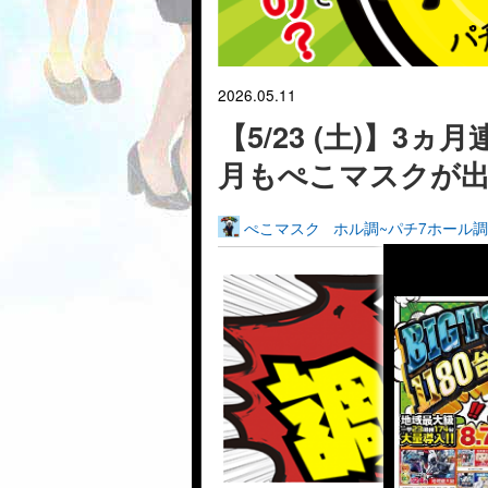
2026.05.11
【5/23 (土)】3
月もぺこマスクが
ぺこマスク
ホル調~パチ7ホール調