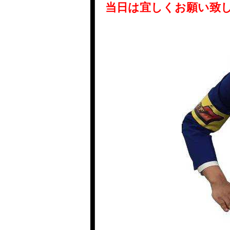
当日は宜しくお願い致し