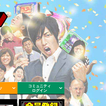
コミュニティ
ツ
ログイン