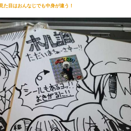
見た目はおんなじでも中身が違う！