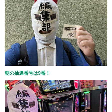
朝の抽選番号は9番！