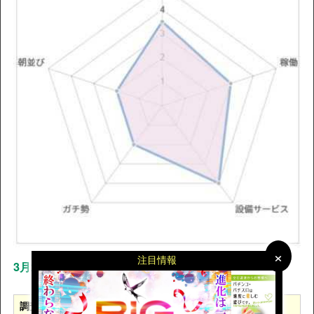
×
×
注目情報
3月22日ヒノマル用賀店結果チャート
【簡易版調査結果】
調査項
結果