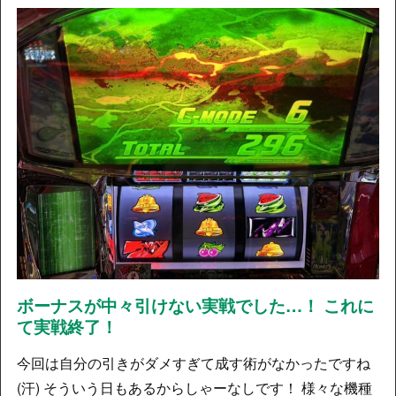
ボーナスが中々引けない実戦でした…！ これに
て実戦終了！
今回は自分の引きがダメすぎて成す術がなかったですね
(汗) そういう日もあるからしゃーなしです！ 様々な機種