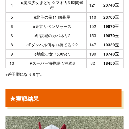
e魔法少女まどか☆マギカ3 時間遡
4
121
23740玉
行
5
e北斗の拳11 凶暴星
110
23700玉
6
e東京リベンジャーズ
152
19870玉
6
e甲鉄城のカバネリ2
153
19870玉
8
eFダンベル何キロ持てる？2
147
19330玉
9
e地獄少女 7500ver.
190
18740玉
10
Pスーパー海物語IN沖縄6
82
18450玉
※差玉順になります。
★
実戦結果