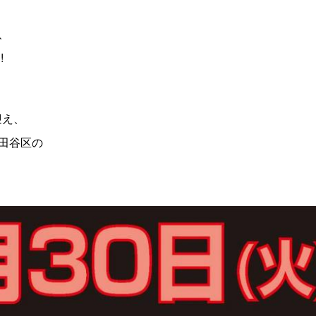
、
!
迎え、
田谷区の