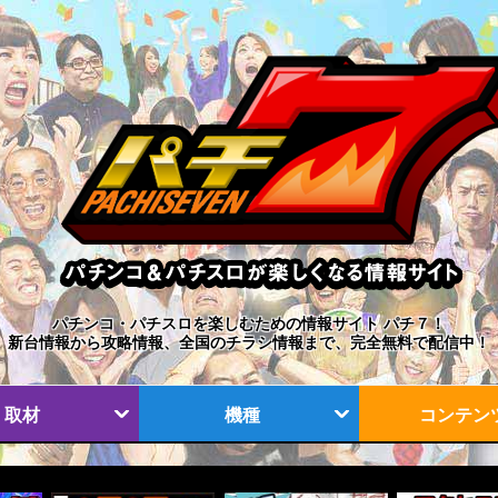
パチンコ・パチスロを楽しむための情報サイト パチ７！
新台情報から攻略情報、全国のチラシ情報まで、完全無料で配信中！
取材
機種
コンテン