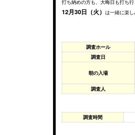
打ち納めの方も、大晦日も打ち行
12月30日（火）
は一緒に楽し
調査ホール
調査日
朝の入場
調査人
調査時間