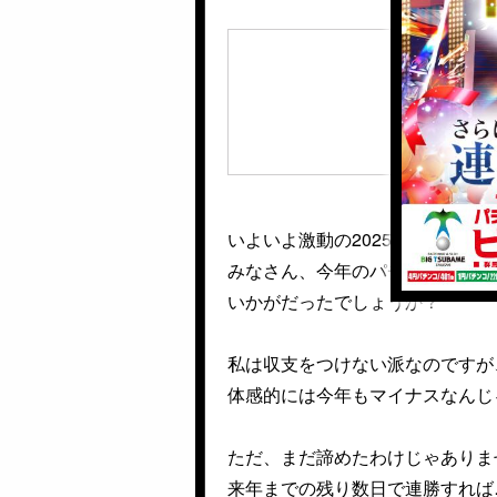
いよいよ激動の2025年も終わり
みなさん、今年のパチンコ、パチ
いかがだったでしょうか？
私は収支をつけない派なのですが
体感的には今年もマイナスなんじ
ただ、まだ諦めたわけじゃありま
来年までの残り数日で連勝すれば…