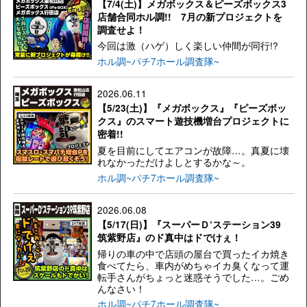
【7/4(土)】メガボックス＆ピーズボックス3
店舗合同ホル調!! 7月の新プロジェクトを
調査せよ！
今回は激（ハゲ）しく楽しい仲間が同行!?
ホル調~パチ7ホール調査隊~
2026.06.11
【5/23(土)】『メガボックス』『ピーズボッ
クス』のスマート遊技機増台プロジェクトに
密着!!
夏を目前にしてエアコンが故障…。真夏に壊
れなかっただけよしとするかな～。
ホル調~パチ7ホール調査隊~
2026.06.08
【5/17(日)】『スーパーＤ’ステーション39
筑紫野店』のド真中はドでけぇ！
帰りの車の中で店頭の屋台で買ったイカ焼き
食べてたら、車内がめちゃイカ臭くなって運
転手さんがちょっと迷惑そうでした…。ごめ
んなさい！
ホル調~パチ7ホール調査隊~