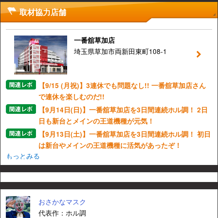
取材協力店舗
一番舘草加店
埼玉県草加市両新田東町108-1
【9/15 (月祝)】3連休でも問題なし!! 一番舘草加店さん
で連休を楽しむのだ!!
【9月14日(日)】一番舘草加店を3日間連続ホル調！ 2日
日も新台とメインの王道機種が元気！
【9月13日(土)】一番舘草加店を3日間連続ホル調！ 初日
は新台やメインの王道機種に活気があったぞ！
もっとみる
おさかなマスク
代表作：ホル調