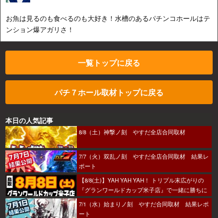
お魚は見るのも食べるのも大好き！水槽のあるパチンコホールはテ
ンション爆アガリさ！
一覧トップに戻る
パチ７ホール取材トップに戻る
本日の人気記事
8/8（土）神撃ノ刻 やすだ全店合同取材
7/7（火）双乱ノ刻 やすだ全店合同取材 結果レ
ポート
【8/8(土)】YAH YAH YAH！ トリプル末広がりの
『グランワールドカップ米子店』で一緒に勝ちに
行こうか～！
7/1（水）始まりノ刻 やすだ合同取材 結果レポ
ート