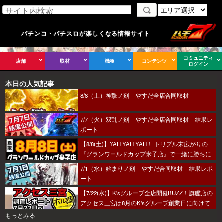
パチンコ・パチスロが楽しくなる情報サイト
コミュニティ
店舗
取材
機種
コンテンツ
ログイン
本日の人気記事
8/8（土）神撃ノ刻 やすだ全店合同取材
7/7（火）双乱ノ刻 やすだ全店合同取材 結果レ
ポート
【8/8(土)】YAH YAH YAH！ トリプル末広がりの
『グランワールドカップ米子店』で一緒に勝ちに
行こうか～！
7/1（水）始まりノ刻 やすだ合同取材 結果レポ
ート
【7/22(水)】K'sグループ全店開催BUZZ！旗艦店の
アクセス三宮は8月のK'sグループ創業日に向けて
着々とミッション進行中～！
もっとみる