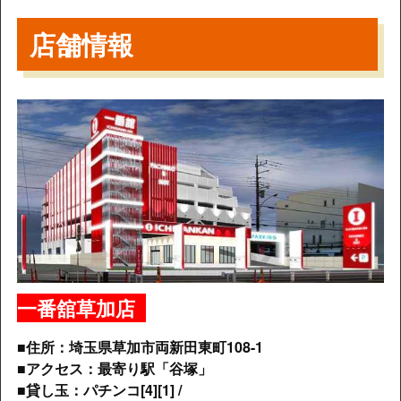
店舗情報
一番舘草加店
■住所：埼玉県草加市両新田東町108-1
■アクセス：最寄り駅「谷塚」
■貸し玉：パチンコ[4][1] /