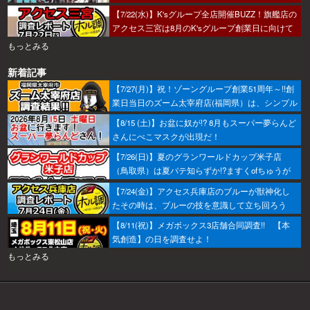
【7/22(水)】K'sグループ全店開催BUZZ！旗艦店の
アクセス三宮は8月のK'sグループ創業日に向けて
着々とミッション進行中～！
もっとみる
新着記事
【7/27(月)】祝！ゾーングループ創業51周年～!!創
業日当日のズーム太宰府店(福岡県）は、シンプル
におすすめから攻めるのがベター！あとはヒキ！
【8/15 (土)】お盆に奴が!? 8月もスーパー夢らんど
さんにぺこマスクが出現だ！
【7/26(日)】夏のグランワールドカップ米子店
（鳥取県）は夏バテ知らずか!?ますくofちゅうが
調査してきたで～！
【7/24(金)】アクセス兵庫店のブルーが獣神化し
たその時は、ブルーの技を意識して立ち回ろう
ぞ！
【8/11(祝)】メガボックス3店舗合同調査!! 【本
気創造】の日を調査せよ！
もっとみる