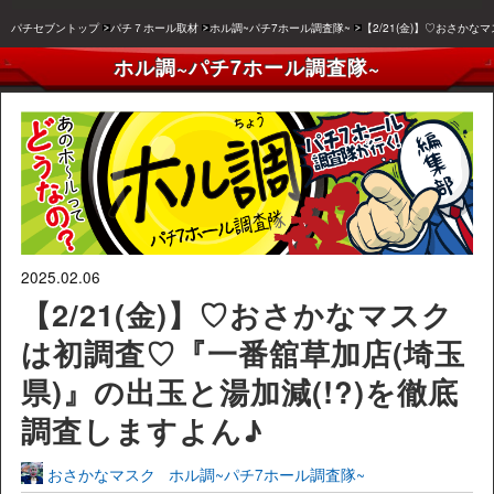
パチセブントップ
パチ７ホール取材
ホル調~パチ7ホール調査隊~
【2/21(金)】♡おさか
ホル調~パチ7ホール調査隊~
2025.02.06
【2/21(金)】♡おさかなマスク
は初調査♡『一番舘草加店(埼玉
県)』の出玉と湯加減(!?)を徹底
調査しますよん♪
おさかなマスク
ホル調~パチ7ホール調査隊~