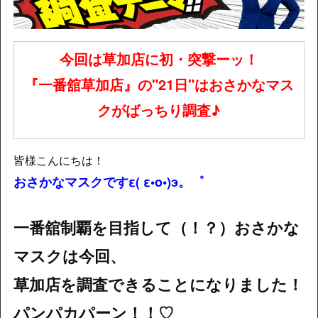
今回は草加店に初・突撃ーッ！
『一番舘草加店』の"21日"はおさかなマス
クがばっちり調査♪
皆様こんにちは！
おさかなマスクですε( ε•o•)э。゜
一番舘制覇を目指して（！？）おさかな
マスクは今回、
草加店を調査できることになりました！
パンパカパーン！！♡