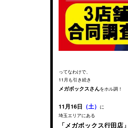
ってなわけで、
11月も引き続き
メガボックスさん
をホル調！
11月16日
（土）
に
埼玉エリアにある
「メガボックス行田店