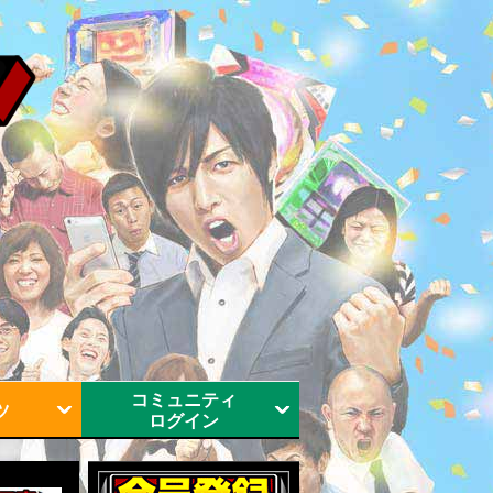
コミュニティ
ツ
ログイン