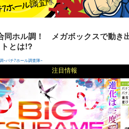
3店舗合同ホル調！ メガボックスで動き
トとは!?
調~パチ7ホール調査隊~
注目情報