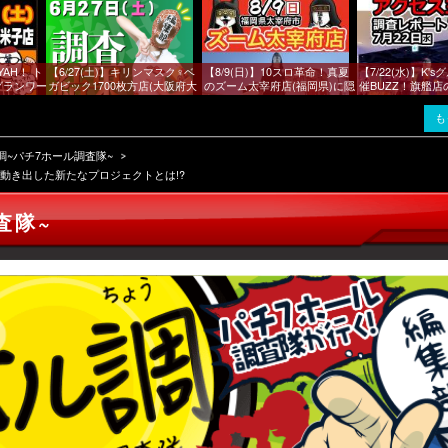
 YAH！ ト
【6/27(土)】キリンマスク♀ベ
【8/9(日)】10スロ革命！真夏
【7/22(水)】K'
グランワー
ガビック1700枚方店(大阪府大
のズーム太宰府店(福岡県)に隠
催BUZZ！旗艦
で一緒に勝
阪市)調査結果♡
密ますくofちゅうが潜入調査
宮は8月のK'sグ
へ！
向けて着々とミッ
も
～！
調~パチ7ホール調査隊~
スで動き出した新たなプロジェクトとは!?
査隊~