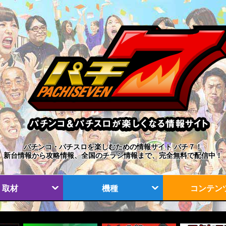
パチンコ・パチスロを楽しむための情報サイト パチ７！
新台情報から攻略情報、全国のチラシ情報まで、完全無料で配信中！
取材
機種
コンテン