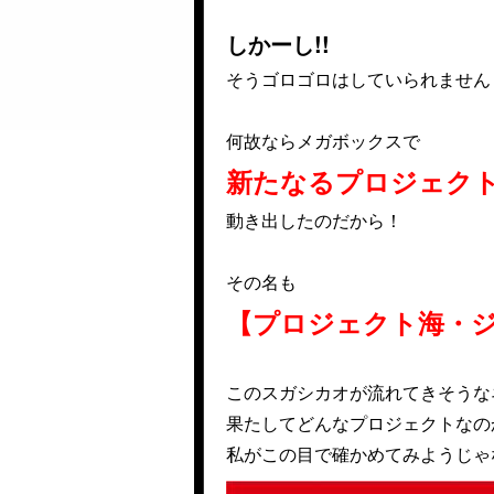
しかーし!!
そうゴロゴロはしていられません
何故ならメガボックスで
新たなるプロジェク
動き出したのだから！
その名も
【プロジェクト海・
このスガシカオが流れてきそうな
果たしてどんなプロジェクトなの
私がこの目で確かめてみようじ