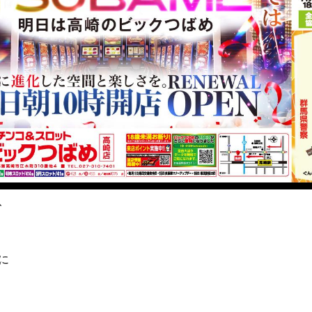
新たなる挑戦!!
メガボックスで始動した
【プロジェクト】
「海」「ジャグラー」を
ワイルドが3店舗同時調査！
、
に