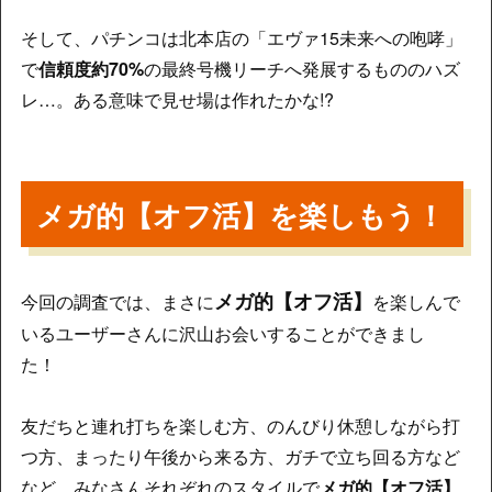
そして、パチンコは北本店の「エヴァ15未来への咆哮」
で
信頼度約70%
の最終号機リーチへ発展するもののハズ
レ…。ある意味で見せ場は作れたかな!?
メガ的【オフ活】を楽しもう！
メガ的【オフ活】
今回の調査では、まさに
を楽しんで
いるユーザーさんに沢山お会いすることができまし
た！
友だちと連れ打ちを楽しむ方、のんびり休憩しながら打
つ方、まったり午後から来る方、ガチで立ち回る方など
など、みなさんそれぞれのスタイルで
メガ的【オフ活】