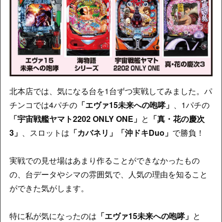
北本店では、気になる台を1台ずつ実戦してみました。パ
チンコでは4パチの
「エヴァ15未来への咆哮」
、1パチの
「宇宙戦艦ヤマト2202 ONLY ONE」
と
「真・花の慶次
3」
、スロットは
「カバネリ」「沖ドキDuo」
で勝負！
実戦での見せ場はあまり作ることができなかったもの
の、台データやシマの雰囲気で、人気の理由を知ること
ができた気がします。
特に私が気になったのは
「エヴァ15未来への咆哮」
と