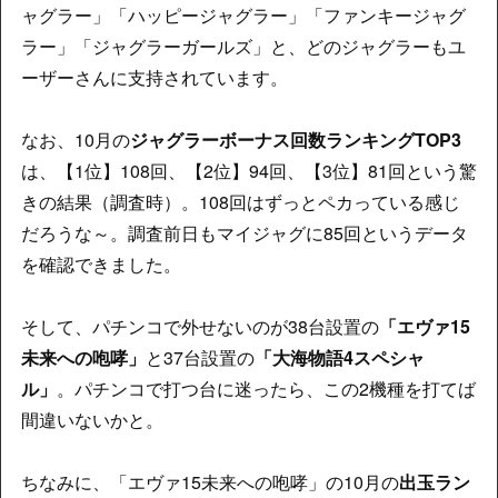
ャグラー」「ハッピージャグラー」「ファンキージャグ
ラー」「ジャグラーガールズ」と、どのジャグラーもユ
ーザーさんに支持されています。
なお、10月の
ジャグラーボーナス回数ランキングTOP3
は、【1位】108回、【2位】94回、【3位】81回という驚
きの結果（調査時）。108回はずっとペカっている感じ
だろうな～。調査前日もマイジャグに85回というデータ
を確認できました。
そして、パチンコで外せないのが38台設置の
「エヴァ15
未来への咆哮」
と37台設置の
「大海物語4スペシャ
ル」
。パチンコで打つ台に迷ったら、この2機種を打てば
間違いないかと。
ちなみに、「エヴァ15未来への咆哮」の10月の
出玉ラン