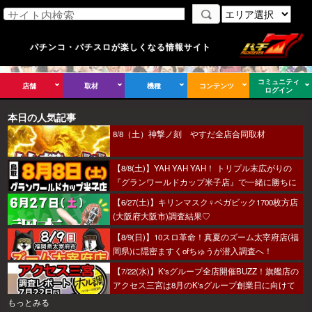
パチンコ・パチスロが楽しくなる情報サイト
コミュニティ
店舗
取材
機種
コンテンツ
ログイン
本日の人気記事
8/8（土）神撃ノ刻 やすだ全店合同取材
【8/8(土)】YAH YAH YAH！ トリプル末広がりの
『グランワールドカップ米子店』で一緒に勝ちに
行こうか～！
【6/27(土)】キリンマスク♀ベガビック1700枚方店
(大阪府大阪市)調査結果♡
【8/9(日)】10スロ革命！真夏のズーム太宰府店(福
岡県)に隠密ますくofちゅうが潜入調査へ！
【7/22(水)】K'sグループ全店開催BUZZ！旗艦店の
アクセス三宮は8月のK'sグループ創業日に向けて
着々とミッション進行中～！
もっとみる