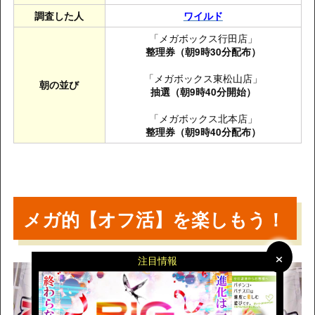
調査した人
ワイルド
「メガボックス行田店」
整理券（朝9時30分配布）
「メガボックス東松山店」
朝の並び
抽選（朝9時40分開始）
「メガボックス北本店」
整理券（朝9時40分配布）
メガ的【オフ活】を楽しもう！
×
×
注目情報