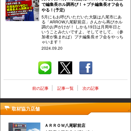
で編集長ホル調再び！＋プチ編集長オフ会も
やる！(予定)
5月にもお呼びいただいた大阪は八尾市にあ
る「ARROW八尾駅前店」さんから再びホル
調のお声がけが！ しかも19日は月周年日と
いうことみたいですよ。そしてそして、（参
加者が集まれば）プチ編集長オフ会をやっち
ゃいます！
2024.09.20
前の記事
記事一覧
次の記事
取材協力店舗
ＡＲＲＯＷ八尾駅前店