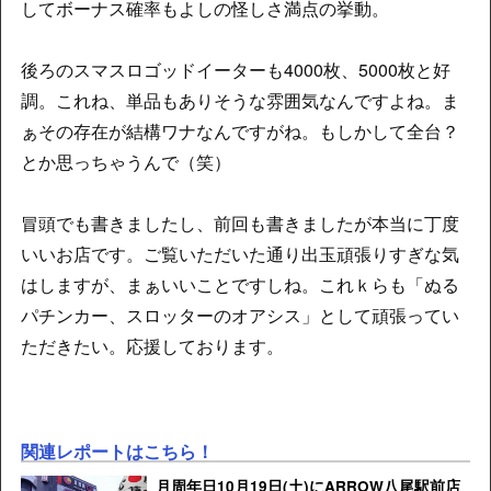
してボーナス確率もよしの怪しさ満点の挙動。
後ろのスマスロゴッドイーターも4000枚、5000枚と好
調。これね、単品もありそうな雰囲気なんですよね。ま
ぁその存在が結構ワナなんですがね。もしかして全台？
とか思っちゃうんで（笑）
冒頭でも書きましたし、前回も書きましたが本当に丁度
いいお店です。ご覧いただいた通り出玉頑張りすぎな気
はしますが、まぁいいことですしね。これｋらも「ぬる
パチンカー、スロッターのオアシス」として頑張ってい
ただきたい。応援しております。
関連レポートはこちら！
月周年日10月19日(土)にARROW八尾駅前店