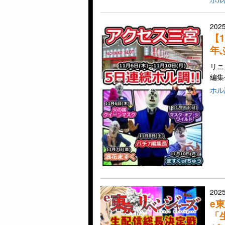
2025
【
年
リニ
編集
ホル
2025
e
「