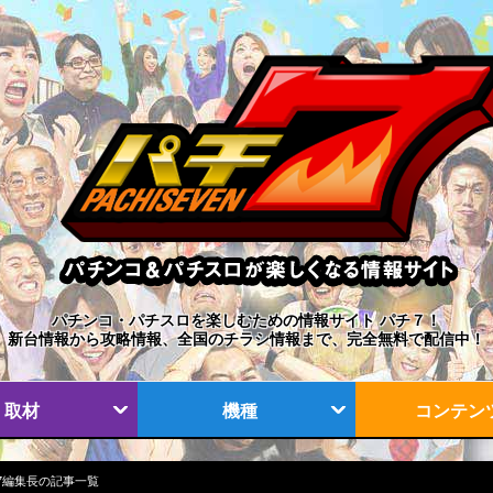
パチンコ・パチスロを楽しむための情報サイト パチ７！
新台情報から攻略情報、全国のチラシ情報まで、完全無料で配信中！
取材
機種
コンテン
7編集長の記事一覧