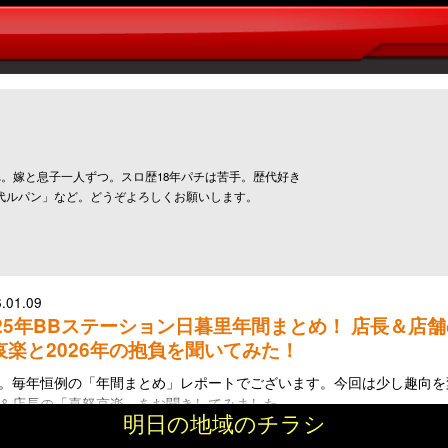
まれ。嫁と息子一人ずつ。スロ歴18年パチは苦手。歴代好き
代ルパン」など。どうぞよろしくお願いします。
.01.09
025年BBステーション日暮里年間まとめ！ 店長＆店
哀楽と2026年の抱負を聞いてみた！
。毎年恒例の「年間まとめ」レポートでございます。今回は少し趣向を
＆店長の「喜怒哀楽」をお聞きしてみました。
明日の地域のチラシ
調~パチ7ホール調査隊~