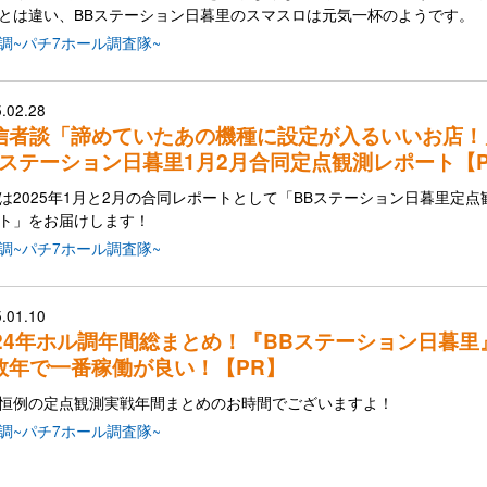
とは違い、BBステーション日暮里のスマスロは元気一杯のようです。
調~パチ7ホール調査隊~
.02.28
信者談「諦めていたあの機種に設定が入るいいお店！
Bステーション日暮里1月2月合同定点観測レポート【
は2025年1月と2月の合同レポートとして「BBステーション日暮里定点
ト」をお届けします！
調~パチ7ホール調査隊~
.01.10
024年ホル調年間総まとめ！『BBステーション日暮里
数年で一番稼働が良い！【PR】
恒例の定点観測実戦年間まとめのお時間でございますよ！
調~パチ7ホール調査隊~