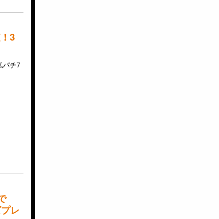
！3
私パチ7
で
ズプレ