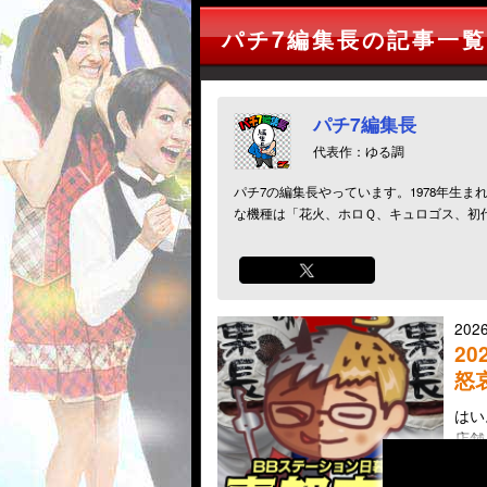
パチ7編集長の記事一覧
パチ7編集長
代表作：ゆる調
パチ7の編集長やっています。1978年生
な機種は「花火、ホロＱ、キュロゴス、初
2026
2
怒
はい
店舗
ホル