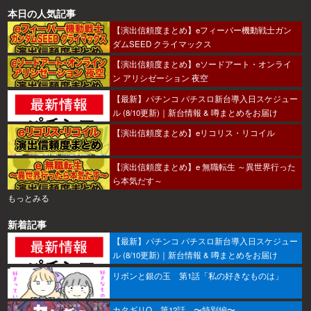
本日の人気記事
【演出信頼度まとめ】eフィーバー機動戦士ガン
ダムSEED クライマックス
【演出信頼度まとめ】eソードアート・オンライ
ン アリシゼーション 夜空
【最新】パチンコ パチスロ新台導入日スケジュー
ル (8/10更新)｜新台情報 & 噂まとめをお届け
【演出信頼度まとめ】eリコリス・リコイル
【演出信頼度まとめ】e 無職転生 ～異世界行った
ら本気だす～
もっとみる
新着記事
【最新】パチンコ パチスロ新台導入日スケジュー
ル (8/10更新)｜新台情報 & 噂まとめをお届け
リボンと銀の玉 第1話「私の好きなものは」
カタギリQ 第12話 〜特別編〜