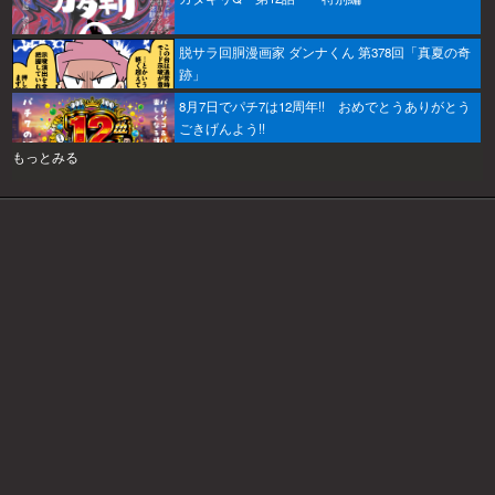
脱サラ回胴漫画家 ダンナくん 第378回「真夏の奇
跡」
8月7日でパチ7は12周年!! おめでとうありがとう
ごきげんよう!!
もっとみる