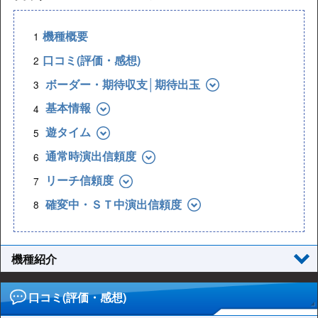
機種概要
口コミ(評価・感想)
ボーダー・期待収支│期待出玉
基本情報
遊タイム
通常時演出信頼度
リーチ信頼度
確変中・ＳＴ中演出信頼度
機種紹介
口コミ(評価・感想)