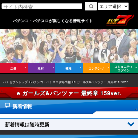
パチンコ・パチスロが楽しくなる情報サイト
コミュニティ
店舗
取材
機種
コンテンツ
ログイン
パチセブントップ
パチンコ・パチスロ攻略情報
e ガールズ&パンツァー 最終章 159ver.
e ガールズ&パンツァー 最終章 159ver.
新着情報
新着情報は随時更新