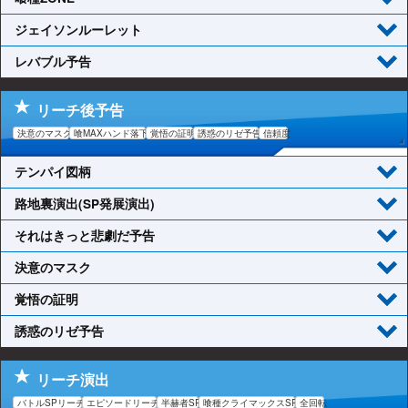
ジェイソンルーレット
レバブル予告
リーチ後予告
決意のマスク
喰MAXハンド落下
覚悟の証明
誘惑のリゼ予告
信頼度
テンパイ図柄
路地裏演出(SP発展演出)
それはきっと悲劇だ予告
決意のマスク
覚悟の証明
誘惑のリゼ予告
リーチ演出
バトルSPリーチ
エピソードリーチ
半赫者SP
喰種クライマックスSP
全回転