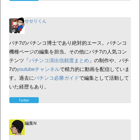
せせりくん
パチ7のパチンコ博士であり絶対的エース。パチンコ
機種ページの編集を担当。その他にパチ7の人気コン
テンツ「
パチンコ演出信頼度まとめ
」の制作や、パチ
7の
youtubeチャンネル
で精力的に動画を配信していま
す。過去に
パチンコ必勝ガイド
で編集として活動して
いた経歴もあり。
編集N