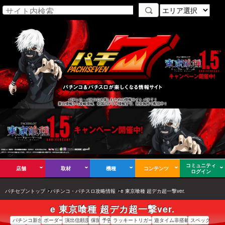
パチンコ・パチスロを楽しむための情報サイト パチ７！
新台情報から攻略情報、全国のチラシ情報まで、完全無料で配信中！
コミュニティ
店舗
取材
機種
コンテンツ
ログイン
パチセブントップ
パチンコ・パチスロ攻略情報
e 東京喰種 超デカ超一撃ver.
e 東京喰種 超デカ超一撃ver.
パチンコ新台
ボーダー
演出信頼度
保留
予告
ラッキートリガー
遊タイム非搭載
スペック