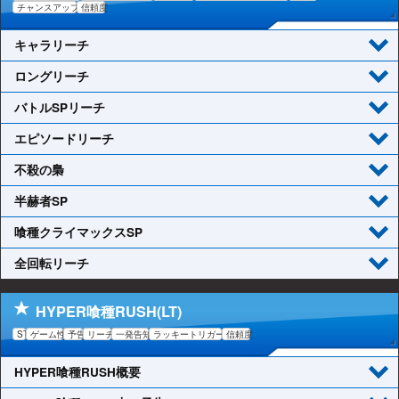
チャンスアップ
信頼度
キャラリーチ
ロングリーチ
バトルSPリーチ
エピソードリーチ
不殺の梟
半赫者SP
喰種クライマックスSP
全回転リーチ
HYPER喰種RUSH(LT)
ST
ゲーム性
予告
リーチ
一発告知
ラッキートリガー
信頼度
HYPER喰種RUSH概要