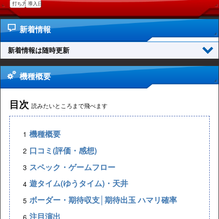
打ち方
導入日
新着情報
新着情報は随時更新
機種概要
目次
読みたいところまで飛べます
機種概要
口コミ(評価・感想)
スペック・ゲームフロー
遊タイム(ゆうタイム)・天井
ボーダー・期待収支│期待出玉 ハマリ確率
注目演出