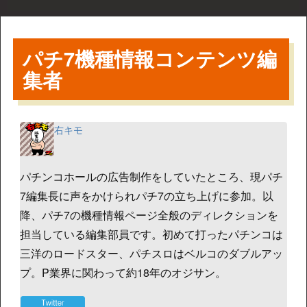
パチ7機種情報コンテンツ編
集者
右キモ
パチンコホールの広告制作をしていたところ、現パチ
7編集長に声をかけられパチ7の立ち上げに参加。以
降、パチ7の機種情報ページ全般のディレクションを
担当している編集部員です。初めて打ったパチンコは
三洋のロードスター、パチスロはベルコのダブルアッ
プ。P業界に関わって約18年のオジサン。