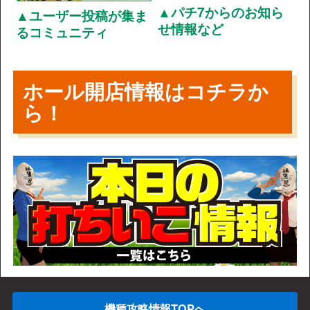
▲パチ7からのお知ら
▲ユーザー投稿が集ま
せ情報など
るコミュニティ
ホール開店情報はコチラか
ら！
機種攻略情報TOPへ