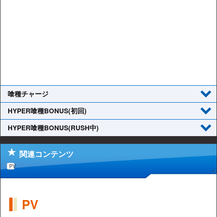
喰種チャージ
HYPER喰種BONUS(初回)
HYPER喰種BONUS(RUSH中)
関連コンテンツ
PV
PV