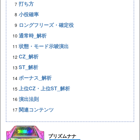
打ち方
小役確率
ロングフリーズ・確定役
通常時_解析
状態・モード示唆演出
CZ_解析
ST_解析
ボーナス_解析
上位CZ・上位ST_解析
演出法則
関連コンテンツ
プリズムナナ