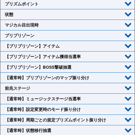
プリズムポイント
状態
マジカル目出現時
プリプリゾーン
【プリプリゾーン】アイテム
【プリプリゾーン】アイテム獲得当選率
【プリプリゾーン】BOSS撃破抽選
【通常時】プリプリゾーンのマップ振り分け
前兆ステージ
【通常時】ミュージックステージ当選率
【通常時】設定変更時のモード振り分け
【通常時】周期ごとの規定プリズムポイント振り分け
【通常時】状態移行抽選