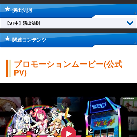
演出法則
【ST中】演出法則
関連コンテンツ
プロモーションムービー(公式
PV)