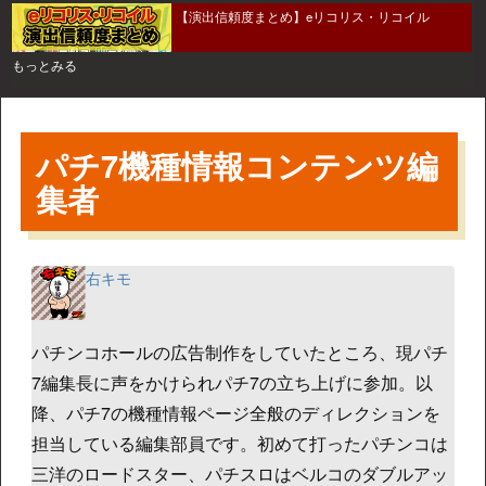
【演出信頼度まとめ】eリコリス・リコイル
もっとみる
パチ7機種情報コンテンツ編
集者
右キモ
パチンコホールの広告制作をしていたところ、現パチ
7編集長に声をかけられパチ7の立ち上げに参加。以
降、パチ7の機種情報ページ全般のディレクションを
担当している編集部員です。初めて打ったパチンコは
三洋のロードスター、パチスロはベルコのダブルアッ