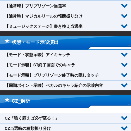
【通常時】プリプリゾーン当選率
【通常時】マジカルリールの報酬振り分け
【ミュージックステージ】書き換え当選率
状態・モード示唆演出
【モード・状態示唆】アイキャッチ
【モード示唆】ST終了画面でのキャラ
【モード示唆】プリプリゾーン終了時の隠しタッチ
【周期ポイント示唆】ぺカルのキャラ紹介の示唆内容
CZ_解析
CZ「強く願えば必ず至る！」
CZ当選時の種類振り分け