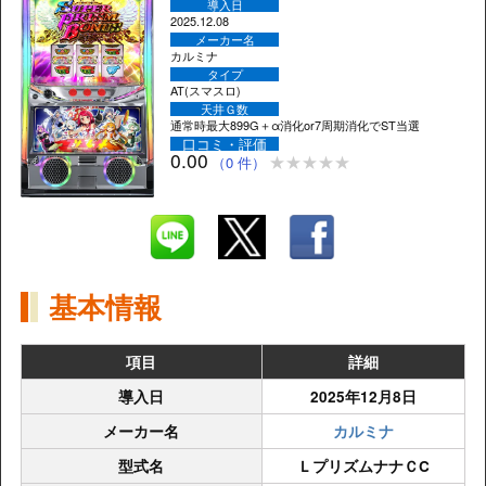
導入日
2025.12.08
メーカー名
カルミナ
タイプ
AT(スマスロ)
天井Ｇ数
通常時最大899G＋α消化or7周期消化でST当選
口コミ・評価
0.00
（0 件）
基本情報
項目
詳細
導入日
2025年12月8日
メーカー名
カルミナ
型式名
ＬプリズムナナＣC