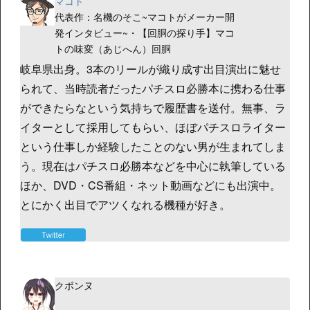
マコト
代表作：名機のそこ~マコトがメーカー開
発インタビュー~・【回胴の探り手】マコ
トの味変（あじへん）回胴
岐阜県出身。3本のリールが織り成す出目演出に魅せ
られて、当時読者だったパチスロ必勝本に携わる仕事
ができたらなという気持ちで履歴書を送付。無事、ラ
イターとして採用してもらい、ほぼパチスロライター
という仕事しか経験したことのない男が生まれてしま
う。現在はパチスロ必勝本などを中心に執筆している
ほか、DVD・CS番組・ネット動画などにも出演中。
とにかく出目でアツくなれる機種が好き。
クボンヌ