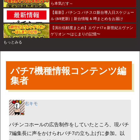
ら本気だす～
【最新】パチンコ パチスロ新台導入日スケジュー
ル (8/8更新)｜新台情報 & 噂まとめをお届け
【演出信頼度まとめ】エヴァ17ｅ新世紀エヴァン
ゲリオン 〜はじまりの記憶〜
もっとみる
パチ7機種情報コンテンツ編
集者
右キモ
パチンコホールの広告制作をしていたところ、現パチ
7編集長に声をかけられパチ7の立ち上げに参加。以