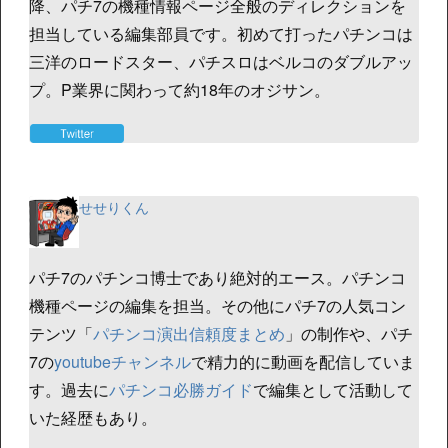
降、パチ7の機種情報ページ全般のディレクションを
担当している編集部員です。初めて打ったパチンコは
三洋のロードスター、パチスロはベルコのダブルアッ
プ。P業界に関わって約18年のオジサン。
せせりくん
パチ7のパチンコ博士であり絶対的エース。パチンコ
機種ページの編集を担当。その他にパチ7の人気コン
テンツ「
パチンコ演出信頼度まとめ
」の制作や、パチ
7の
youtubeチャンネル
で精力的に動画を配信していま
す。過去に
パチンコ必勝ガイド
で編集として活動して
いた経歴もあり。