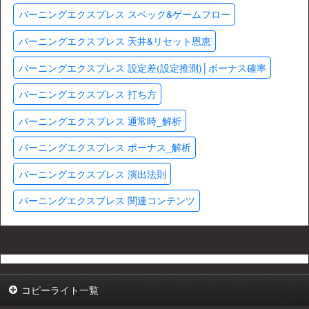
バーニングエクスプレス スペック&ゲームフロー
バーニングエクスプレス 天井&リセット恩恵
バーニングエクスプレス 設定差(設定推測)│ボーナス確率
バーニングエクスプレス 打ち方
バーニングエクスプレス 通常時_解析
バーニングエクスプレス ボーナス_解析
バーニングエクスプレス 演出法則
バーニングエクスプレス 関連コンテンツ
コピーライト一覧