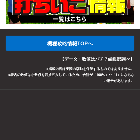
機種攻略情報TOPへ
【データ・数値はパチ７編集部調べ】
※掲載内容は実際の挙動を保証するものではありません。
※表内の数値は小数点を四捨五入しているため、合計が「100%」や「1」にならな
い場合があります。