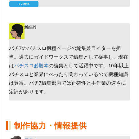
編集N
パチ7のパチスロ機種ページの編集兼ライターを担
当。過去にガイドワークスで編集として従事し、現在
は
パチスロ必勝本
の編集として活躍中です。10年以上
パチスロと業界にべったり関わっているので機種知識
は豊富。パチ7編集部内では正確性と手作業の速さに
定評があります。
制作協力・情報提供