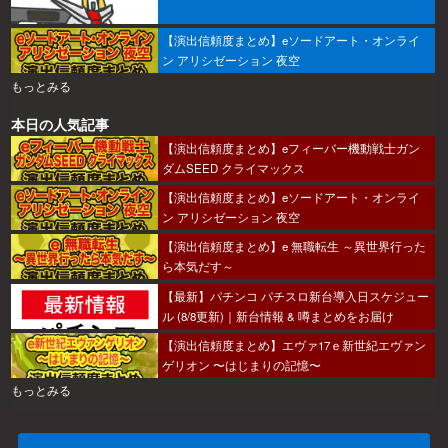
【演出信頼度まとめ】eソードアート・オンライ
ン アリシゼーション 夜空
もっとみる
本日の人気記事
【演出信頼度まとめ】eフィーバー機動戦士ガン
ダムSEED クライマックス
【演出信頼度まとめ】eソードアート・オンライ
ン アリシゼーション 夜空
【演出信頼度まとめ】e 無職転生 ～異世界行った
ら本気だす～
【最新】パチンコ パチスロ新台導入日スケジュー
ル (8/8更新)｜新台情報 & 噂まとめをお届け
【演出信頼度まとめ】エヴァ17ｅ新世紀エヴァン
ゲリオン 〜はじまりの記憶〜
もっとみる