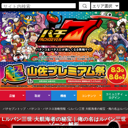
パチンコ・パチスロを楽しむための情報サイト パチ７！
新台情報から攻略情報、全国のチラシ情報まで、完全無料で配信中！
コミュニティ
店舗
取材
機種
コンテンツ
ログイン
パチセブントップ
パチンコ・パチスロ攻略情報
Lルパン三世 大航海者の秘宝
俺の名はルパン
Lルパン三世 大航海者の秘宝｜俺の名はルパン三世
ゾーン_解析
×
×