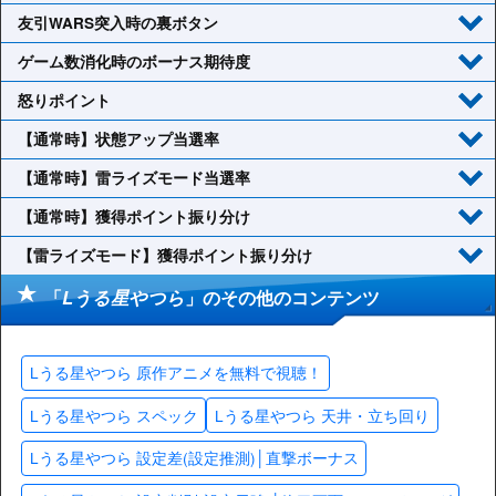
友引WARS突入時の裏ボタン
ゲーム数消化時のボーナス期待度
怒りポイント
【通常時】状態アップ当選率
【通常時】雷ライズモード当選率
【通常時】獲得ポイント振り分け
【雷ライズモード】獲得ポイント振り分け
「
Lうる星やつら
」のその他のコンテンツ
Lうる星やつら 原作アニメを無料で視聴！
Lうる星やつら スペック
Lうる星やつら 天井・立ち回り
Lうる星やつら 設定差(設定推測)│直撃ボーナス