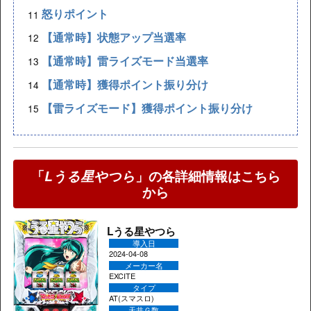
怒りポイント
【通常時】状態アップ当選率
【通常時】雷ライズモード当選率
【通常時】獲得ポイント振り分け
【雷ライズモード】獲得ポイント振り分け
「
Lうる星やつら
」の各詳細情報はこちら
から
Lうる星やつら
導入日
2024-04-08
メーカー名
EXCITE
タイプ
AT(スマスロ)
天井Ｇ数