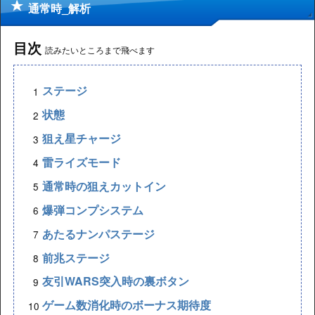
通常時_解析
目次
読みたいところまで飛べます
ステージ
状態
狙え星チャージ
雷ライズモード
通常時の狙えカットイン
爆弾コンプシステム
あたるナンパステージ
前兆ステージ
友引WARS突入時の裏ボタン
ゲーム数消化時のボーナス期待度