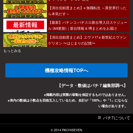
【演出信頼度まとめ】e 無職転生 ～異世界行った
ら本気だす～
【最新】パチンコ パチスロ新台導入日スケジュー
ル (8/8更新)｜新台情報 & 噂まとめをお届け
【演出信頼度まとめ】エヴァ17ｅ新世紀エヴァン
ゲリオン 〜はじまりの記憶〜
もっとみる
機種攻略情報TOPへ
【データ・数値はパチ７編集部調べ】
※掲載内容は実際の挙動を保証するものではありません。
※表内の数値は小数点を四捨五入しているため、合計が「100%」や「1」にならな
い場合があります。
パチ7について
© 2014
PACHISEVEN