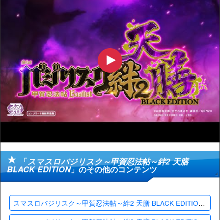
「
スマスロバジリスク～甲賀忍法帖～絆2 天膳
BLACK EDITION
」のその他のコンテンツ
スマスロバジリスク～甲賀忍法帖～絆2 天膳 BLACK EDITION 忙しい人のための機種紹介