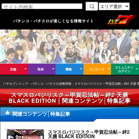
パチンコ・パチスロが楽しくなる情報サイト
コミュニティ
店舗
取材
機種
コンテンツ
ログイン
パチセブントップ
パチンコ・パチスロ攻略情報
スマスロバジリスク～甲賀忍法帖～絆2 天膳 BLAC
スマスロバジリスク～甲賀忍法帖～絆2 天膳
BLACK EDITION｜関連コンテンツ│特集記事
関連コンテンツ│特集記事
スマスロバジリスク～甲賀忍法帖～絆2
天膳 BLACK EDITION