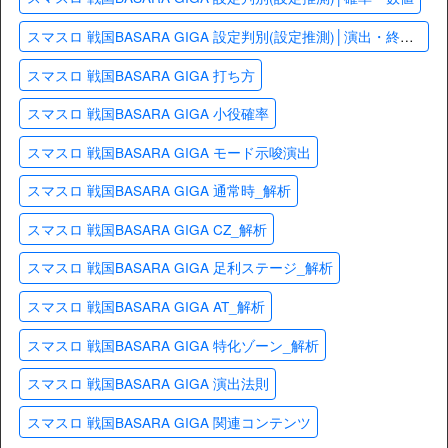
スマスロ 戦国BASARA GIGA 設定判別(設定推測)│演出・終了画面
スマスロ 戦国BASARA GIGA 打ち方
スマスロ 戦国BASARA GIGA 小役確率
スマスロ 戦国BASARA GIGA モード示唆演出
スマスロ 戦国BASARA GIGA 通常時_解析
スマスロ 戦国BASARA GIGA CZ_解析
スマスロ 戦国BASARA GIGA 足利ステージ_解析
スマスロ 戦国BASARA GIGA AT_解析
スマスロ 戦国BASARA GIGA 特化ゾーン_解析
スマスロ 戦国BASARA GIGA 演出法則
スマスロ 戦国BASARA GIGA 関連コンテンツ