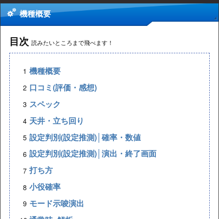
機種概要
目次
読みたいところまで飛べます！
機種概要
口コミ(評価・感想)
スペック
天井・立ち回り
設定判別(設定推測)│確率・数値
設定判別(設定推測)│演出・終了画面
打ち方
小役確率
モード示唆演出