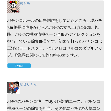
右キモ
パチンコホールの広告制作をしていたところ、現パチ
7編集長に声をかけられパチ7の立ち上げに参加。以
降、パチ7の機種情報ページ全般のディレクションを
担当している編集部員です。初めて打ったパチンコは
三洋のロードスター、パチスロはベルコのダブルアッ
プ。P業界に関わって約18年のオジサン。
せせりくん
パチ7のパチンコ博士であり絶対的エース。パチンコ
機種ページの編集を担当。その他にパチ7の人気コン