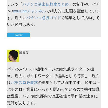
テンツ「
パチンコ演出信頼度まとめ
」の制作や、パチ
7の
youtubeチャンネル
で精力的に動画を配信していま
す。過去に
パチンコ必勝ガイド
で編集として活動して
いた経歴もあり。
編集N
パチ7のパチスロ機種ページの編集兼ライターを担
当。過去にガイドワークスで編集として従事し、現在
は
パチスロ必勝本
の編集として活躍中です。10年以上
パチスロと業界にべったり関わっているので機種知識
は豊富。パチ7編集部内では正確性と手作業の速さに
定評があります。