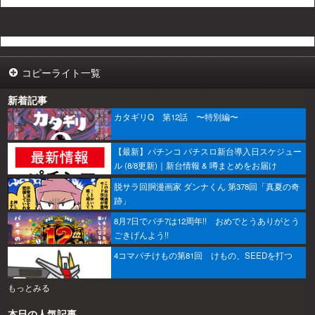
コピーライト一覧
新着記事
カタギリQ 第12話 〜特別編〜
【最新】パチンコ パチスロ新台導入日スケジュー
ル (8/8更新)｜新台情報 & 噂まとめをお届け
脱サラ回胴漫画家 ダンナくん 第378回「真夏の奇
跡」
8月7日でパチ7は12周年!! おめでとうありがとう
ごきげんよう!!
4コマパチけもの第81回 けもの、SEEDを打つ
もっとみる
本日の人気記事