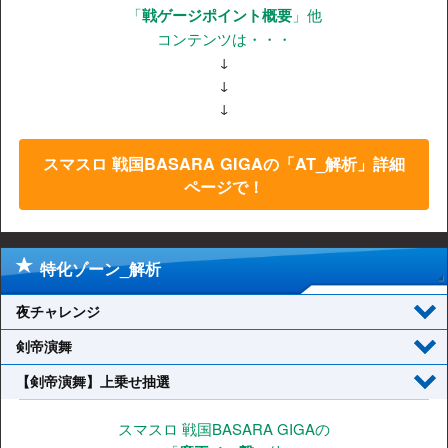
「
戦ゲージポイント概要
」他
コンテンツは・・・
↓
↓
↓
スマスロ 戦国BASARA GIGAの「AT_解析」詳細
ページで！
特化ゾーン_解析
夜チャレンジ
剣帝演舞
【剣帝演舞】上乗せ抽選
スマスロ 戦国BASARA GIGAの