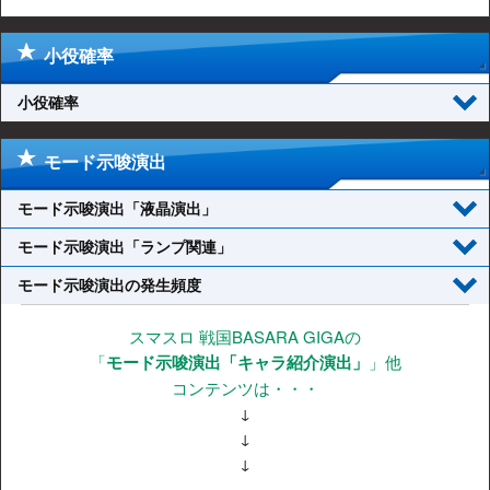
小役確率
小役確率
モード示唆演出
モード示唆演出「液晶演出」
モード示唆演出「ランプ関連」
モード示唆演出の発生頻度
スマスロ 戦国BASARA GIGAの
「
モード示唆演出「キャラ紹介演出」
」他
コンテンツは・・・
↓
↓
↓