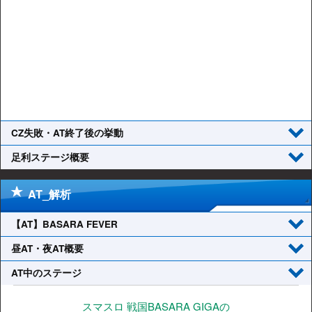
CZ失敗・AT終了後の挙動
足利ステージ概要
AT_解析
【AT】BASARA FEVER
昼AT・夜AT概要
AT中のステージ
スマスロ 戦国BASARA GIGAの