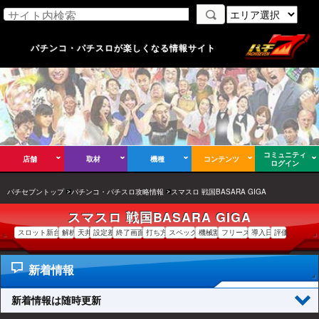
パチンコ・パチスロが楽しくなる情報サイト
コミュニティ
店舗
取材
機種
コンテンツ
ログイン
パチセブントップ
パチンコ・パチスロ攻略情報
スマスロ 戦国BASARA GIGA
スマスロ 戦国BASARA GIGA
スロット新台
解析
天井
設定差
終了画面
打ち方
スペック
機械割
フリーズ
導入日
評価
新着情報
新着情報は随時更新