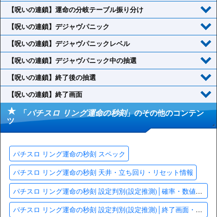
【呪いの連鎖】運命の分岐テーブル振り分け
【呪いの連鎖】デジャヴパニック
【呪いの連鎖】デジャヴパニックレベル
【呪いの連鎖】デジャヴパニック中の抽選
【呪いの連鎖】終了後の抽選
【呪いの連鎖】終了画面
「
パチスロ リング運命の秒刻
」のその他のコンテン
ツ
パチスロ リング運命の秒刻 スペック
パチスロ リング運命の秒刻 天井・立ち回り・リセット情報
パチスロ リング運命の秒刻 設定判別(設定推測)│確率・数値の設定差情報
パチスロ リング運命の秒刻 設定判別(設定推測)│終了画面・設定示唆演出