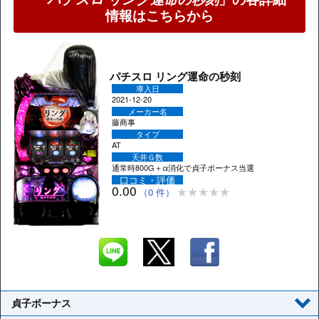
情報はこちらから
パチスロ リング運命の秒刻
導入日
2021-12-20
メーカー名
藤商事
タイプ
AT
天井Ｇ数
通常時800G＋α消化で貞子ボーナス当選
口コミ・評価
0.00
（0 件）
貞子ボーナス