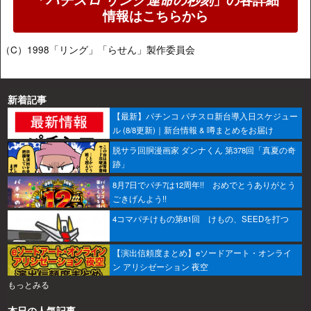
情報はこちらから
（C）1998「リング」「らせん」製作委員会
新着記事
【最新】パチンコ パチスロ新台導入日スケジュー
ル (8/8更新)｜新台情報 & 噂まとめをお届け
脱サラ回胴漫画家 ダンナくん 第378回「真夏の奇
跡」
8月7日でパチ7は12周年!! おめでとうありがとう
ごきげんよう!!
4コマパチけもの第81回 けもの、SEEDを打つ
【演出信頼度まとめ】eソードアート・オンライ
ン アリシゼーション 夜空
もっとみる
本日の人気記事