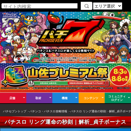
パチンコ・パチスロを楽しむための情報サイト パチ７！
新台情報から攻略情報、全国のチラシ情報まで、完全無料で配信中！
コミュニティ
店舗
取材
機種
コンテンツ
ログイン
パチセブントップ
パチンコ・パチスロ攻略情報
パチスロ リング運命の秒刻
解析_貞子ボー
パチスロ リング運命の秒刻｜解析_貞子ボーナス