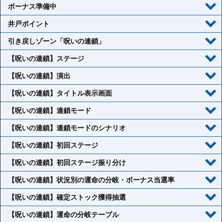
ボーナス準備中
井戸ポイント
引き戻しゾーン「呪いの連鎖」
【呪いの連鎖】ステージ
【呪いの連鎖】演出
【呪いの連鎖】タイトル表示画面
【呪いの連鎖】連鎖モード
【呪いの連鎖】連鎖モードのシナリオ
【呪いの連鎖】初回ステージ
【呪いの連鎖】初回ステージ振り分け
【呪いの連鎖】状況別の運命の分岐・ボーナス当選率
【呪いの連鎖】確定ストック獲得抽選
【呪いの連鎖】運命の分岐テーブル